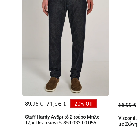
71,96
€
89,95
€
20% Off
66,00
€
Original
Η
Origin
Η
price
τρέχουσα
price
τρέχο
Staff Hardy Ανδρικό Σκούρο Μπλε
Viscont
was:
τιμή
was:
τιμή
Τζιν Παντελόνι 5-859.033.L0.055
με Ζώνη
89,95 €.
είναι:
66,00 
είναι:
71,96 €.