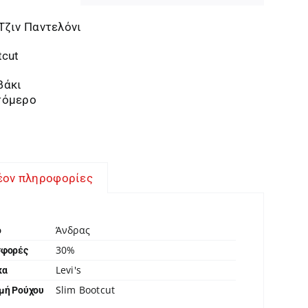
Τζιν Παντελόνι
tcut
βάκι
τόμερο
έον πληροφορίες
Άνδρας
ο
30%
σφορές
Levi's
κα
Slim Bootcut
μή Ρούχου