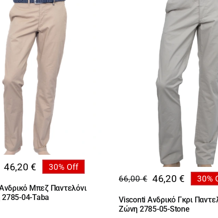
46,20
€
30% Off
al
46,20
€
66,00
€
30% 
υσα
Original
Η
i Ανδρικό Μπεζ Παντελόνι
price
τρέχουσα
 2785-04-Taba
Visconti Ανδρικό Γκρι Παντε
€.
was:
τιμή
Ζώνη 2785-05-Stone