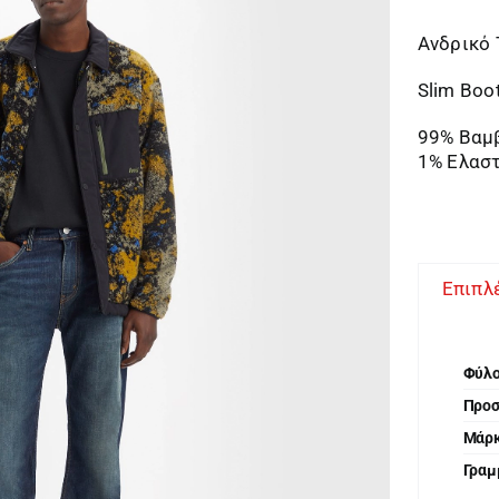
Ανδρικό 
Slim Boo
99% Βαμ
1% Ελασ
Επιπλ
Φύλ
Προ
Μάρ
Γραμ