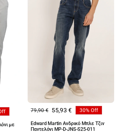
55,93
€
79,90
€
30% Off
Off
Original
Η
price
τρέχουσα
Edward Martin Ανδρικό Μπλε Τζιν
λόνι με
was:
τιμή
Παντελόνι MP-D-JNS-S25-011
79,90 €.
είναι: