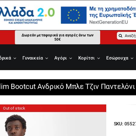
Αναζήτ
Δωρεάν μεταφορικά για αγορές άνω των
50€
για:
δρικά
Γυναικεία
Αγόρι
Κορίτσι
Εσώρουχα
 Slim Bootcut Ανδρικό Μπλε Τζιν Παντελόνι
Out of stock
SKU:
0552