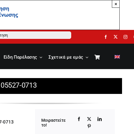
×
ηση
Είδη Παρέλασης
Σχετικά με εμάς
 05527-0713
Μοιραστείτε
7-0713
το!