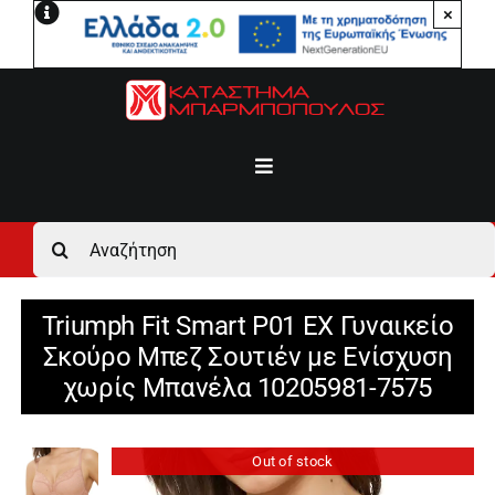
Μετάβαση
×
στο
περιεχόμενο
Toggle
Navigation
Αρχική
Αναζήτηση
για:
Ανδρικά
Triumph Fit Smart P01 EX Γυναικείο
Σκούρο Μπεζ Σουτιέν με Ενίσχυση
Γυναικεία
χωρίς Μπανέλα 10205981-7575
Αγόρι
Out of stock