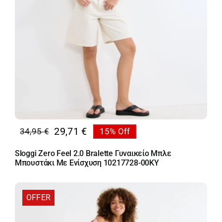
29,71
€
34,95
€
15% Off
Original
Η
price
τρέχουσα
Sloggi Zero Feel 2.0 Bralette Γυναικείο Μπλε
was:
τιμή
Μπουστάκι Με Ενίσχυση 10217728-00KY
34,95 €.
είναι:
29,71 €.
OFFER