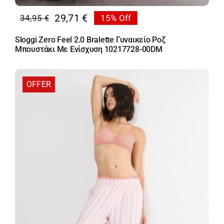
29,71
€
34,95
€
15% Off
Original
Η
price
τρέχουσα
Sloggi Zero Feel 2.0 Bralette Γυναικείο Ροζ
was:
τιμή
Μπουστάκι Με Ενίσχυση 10217728-00DM
34,95 €.
είναι:
29,71 €.
OFFER