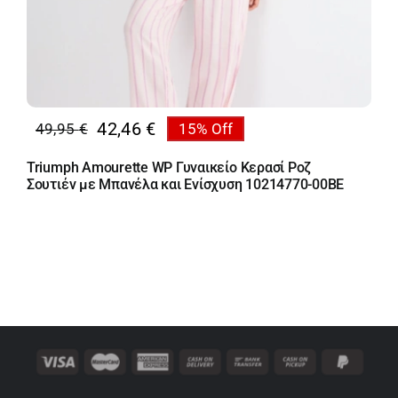
42,46
€
49,95
€
15% Off
Original
Η
price
τρέχουσα
Triumph Amourette WP Γυναικείο Κερασί Ροζ
was:
τιμή
Σουτιέν με Μπανέλα και Ενίσχυση 10214770-00BE
49,95 €.
είναι:
42,46 €.