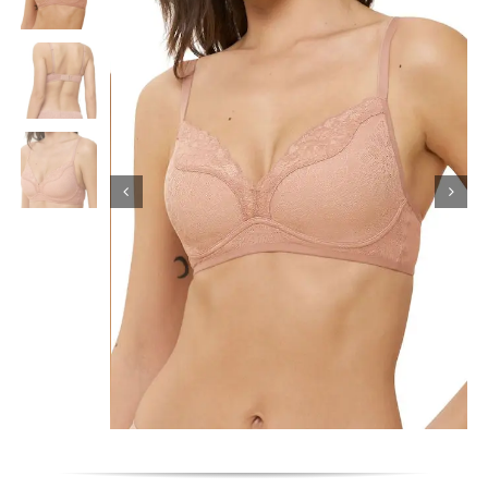
Κορίτσι
Εσώρουχα
Είδη Παρέλασης
Σχετικά με εμάς
Καλάθι
ENGLISH
English