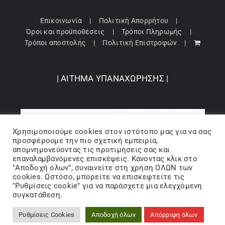
Επικοινωνία
Πολιτική Απορρήτου
Όροι και προϋποθέσεις
Τρόποι Πληρωμής
Τρόποι αποστολής
Πολιτική Επιστροφών
| ΑΙΤΗΜΑ ΥΠΑΝΑΧΩΡΗΣΗΣ |
Χρησιμοποιούμε cookies στον ιστότοπo μας για να σας
προσφέρουμε την πιο σχετική εμπειρία,
απομνημονεύοντας τις προτιμήσεις σας και
επαναλαμβανόμενες επισκέψεις. Κάνοντας κλικ στο
"Αποδοχή όλων", συναινείτε στη χρήση ΟΛΩΝ των
cookies. Ωστόσο, μπορείτε να επισκεφτείτε τις
"Ρυθμίσεις cookie" για να παράσχετε μια ελεγχόμενη
Copyright 2024 © Barbopoulos store - All Rights Reserved |
συγκατάθεση.
Powered by Lumiverse
Ρυθμίσεις Cookies
Αποδοχή όλων
Απόρριψη όλων