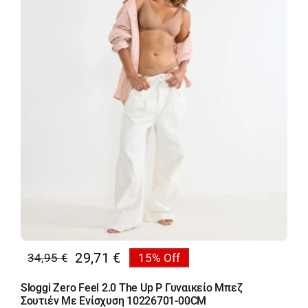
29,71
€
34,95
€
15% Off
Original
Η
price
τρέχουσα
Sloggi Zero Feel 2.0 The Up P Γυναικείο Μπεζ
was:
τιμή
Σουτιέν Με Ενίσχυση 10226701-00CM