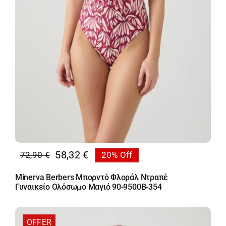
58,32
€
72,90
€
20% Off
Original
Η
price
τρέχουσα
Minerva Berbers Μπορντό Φλοράλ Ντραπέ
was:
τιμή
Γυναικείο Ολόσωμο Μαγιό 90-9500B-354
72,90 €.
είναι:
58,32 €.
OFFER