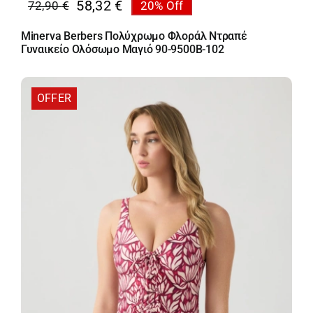
58,32
€
72,90
€
20% Off
Original
Η
price
τρέχουσα
Minerva Berbers Πολύχρωμο Φλοράλ Ντραπέ
was:
τιμή
Γυναικείο Ολόσωμο Μαγιό 90-9500B-102
72,90 €.
είναι:
58,32 €.
OFFER