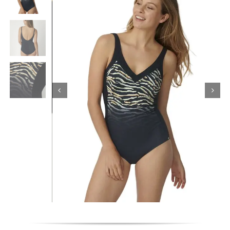
Κορίτσι
Εσώρουχα
Είδη Παρέλασης
Σχετικά με εμάς
Καλάθι
ENGLISH
English