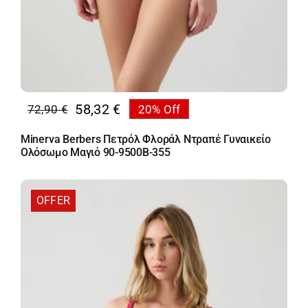
58,32
€
72,90
€
20% Off
Original
Η
price
τρέχουσα
Minerva Berbers Πετρόλ Φλοράλ Ντραπέ Γυναικείο
was:
τιμή
Ολόσωμο Μαγιό 90-9500B-355
72,90 €.
είναι:
58,32 €.
OFFER