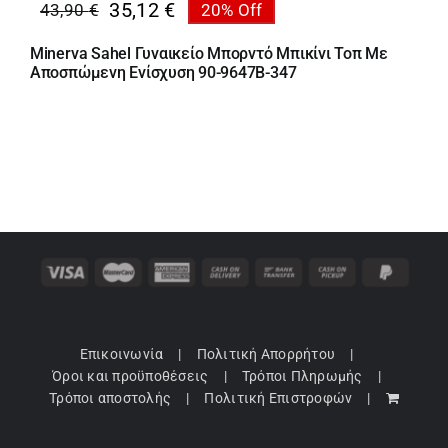
35,12
€
43,90
€
20% Off
Original
Η
price
τρέχουσα
Minerva Sahel Γυναικείο Μπορντό Μπικίνι Τοπ Με
was:
τιμή
Αποσπώμενη Ενίσχυση 90-9647B-347
43,90 €.
είναι:
35,12 €.
Επικοινωνία
Πολιτική Απορρήτου
Όροι και προϋποθέσεις
Τρόποι Πληρωμής
Τρόποι αποστολής
Πολιτική Επιστροφών