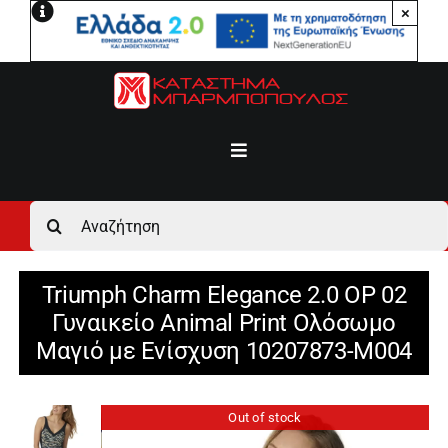
Μετάβαση
×
στο
περιεχόμενο
Toggle
Navigation
Αρχική
Αναζήτηση
για:
Ανδρικά
Triumph Charm Elegance 2.0 OP 02
Γυναικείο Animal Print Ολόσωμο
Γυναικεία
Μαγιό με Ενίσχυση 10207873-M004
Αγόρι
Out of stock