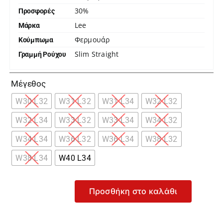
30%
Προσφορές
Lee
Μάρκα
Φερμουάρ
Κούμπωμα
Slim Straight
Γραμμή Ρούχου

Μέγεθος
W30 L32
W31 L32
W31 L34
W32 L32
W32 L34
W33 L32
W33 L34
W34 L32
W34 L34
W36 L32
W36 L34
W38 L32
W38 L34
W40 L34
Προσθήκη στο καλάθι
Lee
Rider
East