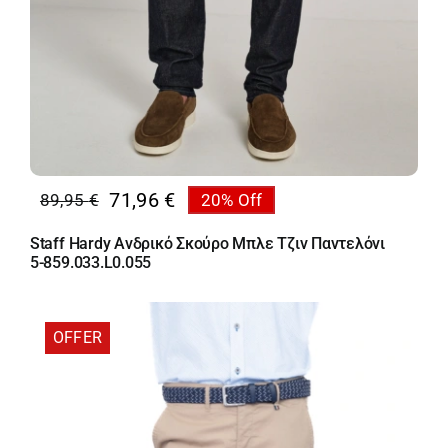
71,96
€
89,95
€
20% Off
Original
Η
price
τρέχουσα
Staff Hardy Ανδρικό Σκούρο Μπλε Τζιν Παντελόνι
was:
τιμή
5-859.033.L0.055
89,95 €.
είναι:
71,96 €.
OFFER