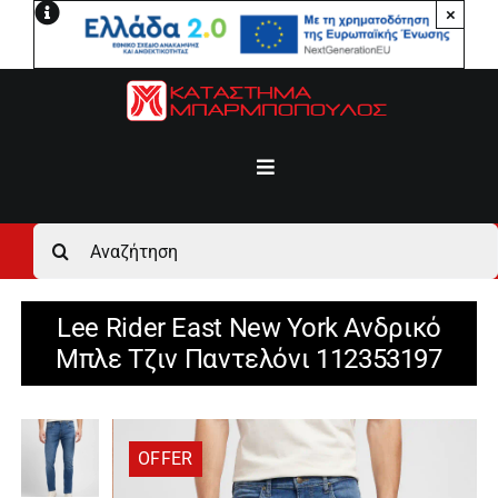
Μετάβαση
×
στο
περιεχόμενο
Toggle
Navigation
Αρχική
Αναζήτηση
για:
Ανδρικά
Lee Rider East New York Ανδρικό
Μπλε Τζιν Παντελόνι 112353197
Γυναικεία
Αγόρι
OFFER