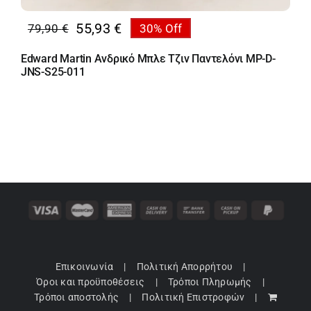
55,93
€
79,90
€
30% Off
Original
Η
price
τρέχουσα
Edward Martin Ανδρικό Μπλε Τζιν Παντελόνι MP-D-
was:
τιμή
JNS-S25-011
79,90 €.
είναι:
55,93 €.
Επικοινωνία
Πολιτική Απορρήτου
Όροι και προϋποθέσεις
Τρόποι Πληρωμής
Τρόποι αποστολής
Πολιτική Επιστροφών