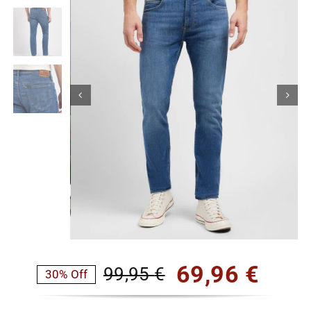
Κορίτσι
Εσώρουχα
Είδη Παρέλασης
Σχετικά με εμάς
Καλάθι
ENGLISH
English
69,96
€
99,95
€
30% Off
Original
Η