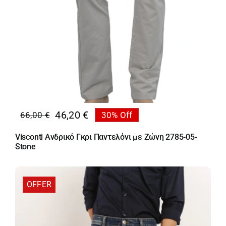
46,20
€
66,00
€
30% Off
Original
Η
price
τρέχουσα
Visconti Ανδρικό Γκρι Παντελόνι με Ζώνη 2785-05-
was:
τιμή
Stone
66,00 €.
είναι:
46,20 €.
OFFER