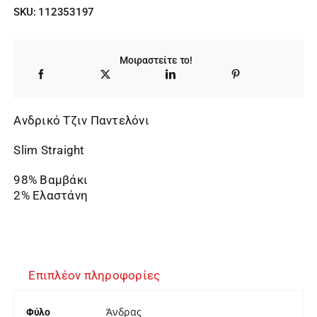
price
τρέχουσα
SKU:
112353197
was:
τιμή
99,95 €.
είναι:
Μοιραστείτε το!
69,96 €.
Ανδρικό Τζιν Παντελόνι
Slim Straight
98% Βαμβάκι
2% Ελαστάνη
Επιπλέον πληροφορίες
Άνδρας
Φύλο