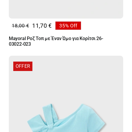
11,70
€
18,00
€
35% Off
Original
Η
price
τρέχουσα
Mayoral Ροζ Τοπ με Έναν Ώμο για Κορίτσι 26-
was:
τιμή
03022-023
18,00 €.
είναι:
11,70 €.
OFFER