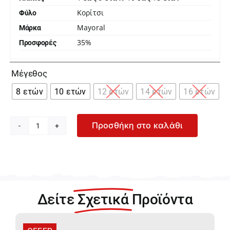
Κορίτσι
Φύλο
Mayoral
Μάρκα
35%
Προσφορές

Μέγεθος
8 ετών
10 ετών
12 ετών
14 ετών
16 ετών
Προσθήκη στο καλάθι
Mayoral
Μπεζ
Φούτερ
για
Κορίτσι
15-
Δείτε
Σχετικά
Προϊόντα
07310-
068
ποσότητα