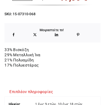
Original
Η
price
τρέχουσα
SKU:
15-07310-068
was:
τιμή
30,00 €.
είναι:
Μοιραστείτε το!
19,50 €.
33% Βισκόζη
29% Μεταλλική Ίνα
21% Πολυαμίδη
17% Πολυεστέρας
Επιπλέον πληροφορίες
1 έως 9 ετών, 10 έως 18 ετών
Ηλικίες