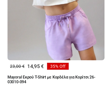
14,95
€
23,00
€
35% Off
Original
Η
price
τρέχουσα
Mayoral Εκρού T-Shirt με Κορδέλα για Κορίτσι 26-
was:
τιμή
03010-094
23,00 €.
είναι:
14,95 €.