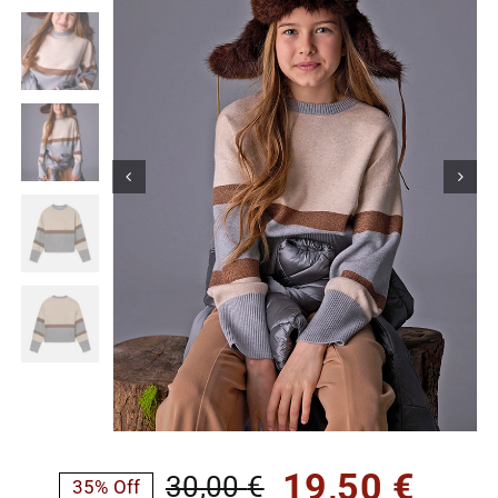
Κορίτσι
Εσώρουχα
Είδη Παρέλασης
Σχετικά με εμάς
Καλάθι
ENGLISH
English
19,50
€
30,00
€
35% Off