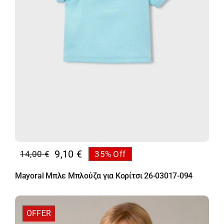
9,10
€
14,00
€
35% Off
Original
Η
price
τρέχουσα
Mayoral Μπλε Μπλούζα για Κορίτσι 26-03017-094
was:
τιμή
14,00 €.
είναι:
9,10 €.
OFFER