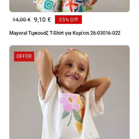
9,10
€
14,00
€
35% Off
Original
Η
price
τρέχουσα
Mayoral Τιρκουάζ T-Shirt για Κορίτσι 26-03016-022
was:
τιμή
14,00 €.
είναι:
9,10 €.
OFFER