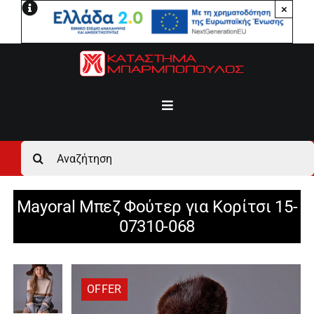
Μετάβαση
×
στο
περιεχόμενο
Toggle
Navigation
Αρχική
Αναζήτηση
για:
Ανδρικά
Mayoral Μπεζ Φούτερ για Κορίτσι 15-
07310-068
Γυναικεία
Αγόρι
OFFER