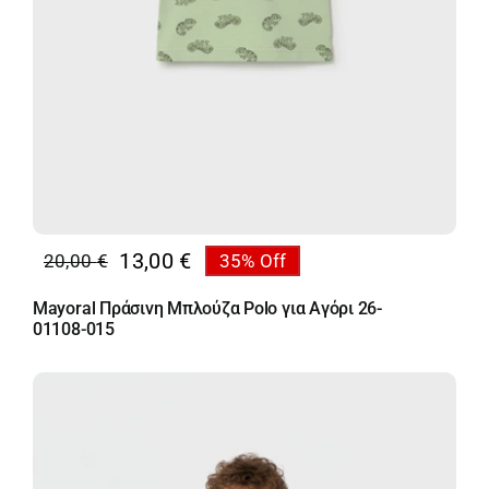
13,00
€
20,00
€
35% Off
Original
Η
price
τρέχουσα
Mayoral Πράσινη Μπλούζα Polo για Αγόρι 26-
was:
τιμή
01108-015
20,00 €.
είναι:
13,00 €.