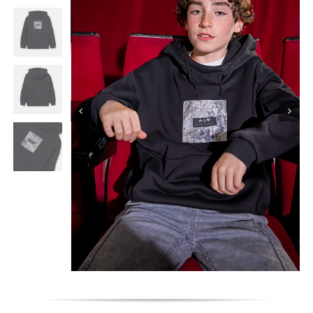
Κορίτσι
Εσώρουχα
Είδη Παρέλασης
Σχετικά με εμάς
Καλάθι
ENGLISH
English