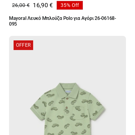
16,90
€
26,00
€
35% Off
Original
Η
price
τρέχουσα
Mayoral Λευκό Μπλούζα Polo για Αγόρι 26-06168-
was:
τιμή
095
26,00 €.
είναι:
16,90 €.
OFFER