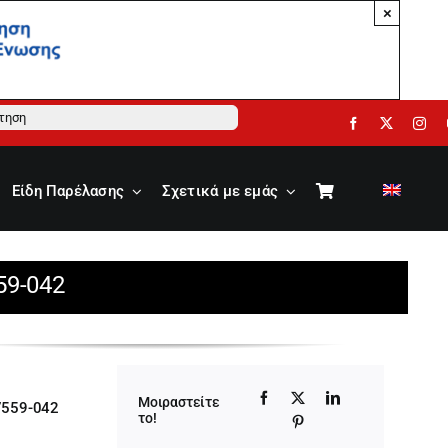
×
ηση
Είδη Παρέλασης
Σχετικά με εμάς
59-042
Μοιραστείτε
7559-042
το!