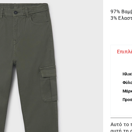
97% Βαμ
3% Ελασ
Επιπλ
Ηλικ
Φύλ
Μάρ
Προ
Αυτό το 
αυτή τη 