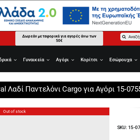
Αναζήτ
Δωρεάν μεταφορικά για αγορές άνω των
50€
για:
δρικά
Γυναικεία
Αγόρι
Κορίτσι
Εσώρουχα
al Λαδί Παντελόνι Cargo για Αγόρι 15-075
Out of stock
SKU:
15-0