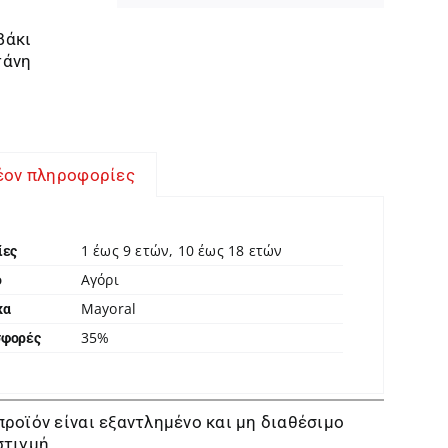
βάκι
τάνη
έον πληροφορίες
1 έως 9 ετών, 10 έως 18 ετών
ίες
Αγόρι
ο
Mayoral
κα
35%
σφορές
προϊόν είναι εξαντλημένο και μη διαθέσιμο
στιγμή.