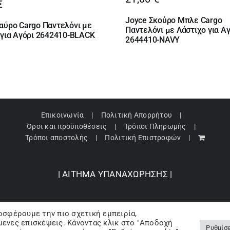
€
Joyce Σκούρο Μπλε Cargo
αύρο Cargo Παντελόνι με
Παντελόνι με Λάστιχο για Α
 για Αγόρι 2642410-BLACK
2644410-NAVY
Επικοινωνία
Πολιτική Απορρήτου
Όροι και προϋποθέσεις
Τρόποι Πληρωμής
Τρόποι αποστολής
Πολιτική Επιστροφών
| ΑΙΤΗΜΑ ΥΠΑΝΑΧΩΡΗΣΗΣ |
οσφέρουμε την πιο σχετική εμπειρία,
pyright 2024 © Barbopoulos store - All Rights Reserved |
Powered by Lumive
ενες επισκέψεις. Κάνοντας κλικ στο "Αποδοχή
Ρυθμίσε