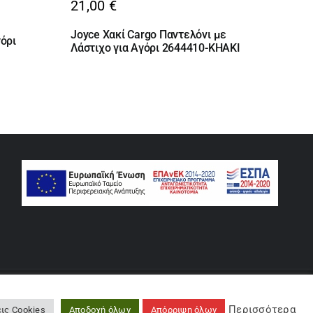
21,00
€
Joyce Χακί Cargo Παντελόνι με
γόρι
Λάστιχο για Αγόρι 2644410-KHAKI
rse
Περισσότερα
ις Cookies
Αποδοχή όλων
Απόρριψη όλων