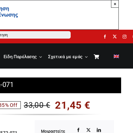
×
ηση
Είδη Παρέλασης
Σχετικά με εμάς
-071
21,45
€
33,00
€
35% Off
Original
Η
price
τρέχουσα
Μοιραστείτε
7572-071