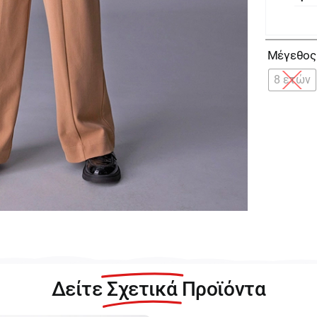
Μέγεθος
8 ετών
Ma
Μ
Πα
γι
Κο
15
07
0
π
Δείτε
Σχετικά
Προϊόντα