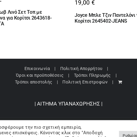
19,00
€
ωβ Λινό Σετ Τοπ με
Joyce Μπλε Τζιν Παντελόνι 
να για Κορίτσι 2643618-
Κορίτσι 2645402-JEANS
TA
Επικοινωνία
Πολιτική Απορρήτου
Όροι και προϋποθέσεις
Τρόποι Πληρωμής
Τρόποι αποστολής
Πολιτική Επιστροφών
| ΑΙΤΗΜΑ ΥΠΑΝΑΧΩΡΗΣΗΣ |
οσφέρουμε την πιο σχετική εμπειρία,
pyright 2024 © Barbopoulos store - All Rights Reserved |
Powered by Lumive
ενες επισκέψεις. Κάνοντας κλικ στο "Αποδοχή
Ρυθμίσε