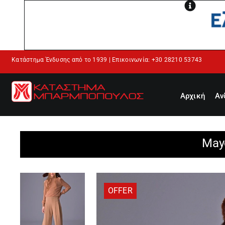
Μετάβαση
στο
περιεχόμενο
Κατάστημα Ένδυσης από το 1939 | Επικοινωνία: +30 28210 53743
Αρχική
Αν
May
OFFER