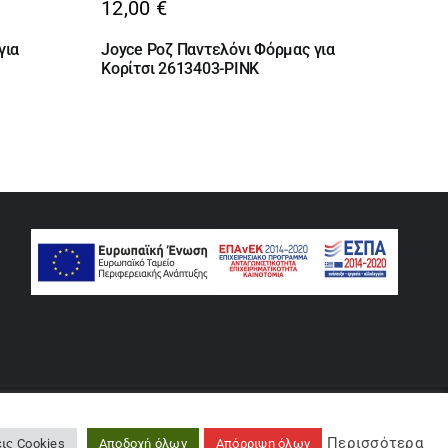
12,00
€
για
Joyce Ροζ Παντελόνι Φόρμας για
Κορίτσι 2613403-PINK
rse
Περισσότερα
ις Cookies
Αποδοχή όλων
Απόρριψη όλων