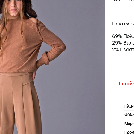
Παντελόν
69% Πολ
29% Βισ
2% Ελασ
Επιπλ
Ηλικ
Φύλ
Μάρ
Προ