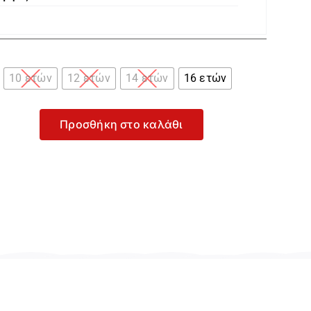

10 ετών
12 ετών
14 ετών
16 ετών
Προσθήκη στο καλάθι
yoral
πεζ
ντελόνι
α
ρίτσι
-
572-
71
οσότητα