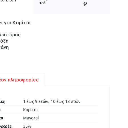
was:
τιμή
το!
33,00 €.
είναι:
21,45 €.
ι για Κορίτσι
υεστέρας
κόζη
τάνη
έον πληροφορίες
1 έως 9 ετών, 10 έως 18 ετών
ίες
Κορίτσι
ο
Mayoral
κα
35%
σφορές