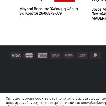
Original
Η
price
τρέχουσα
Mayoral Βεραμάν Ολόσωμη Φόρμα
Joyce Μ
was:
τιμή
για Κορίτσι 26-06873-079
Παντελό
43,00 €.
είναι:
MAGEN
27,95 €.
Χρησιμοποιούμε cookies στον ιστότοπo μας για να σας πρ
Co
απομνημονεύοντας τις προτιμήσεις σας και επαναλαμβανόμ