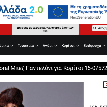
Αναζήτ
Δωρεάν μεταφορικά για αγορές άνω των
50€
για:
δρικά
Γυναικεία
Αγόρι
Κορίτσι
Εσώρουχα
oral Μπεζ Παντελόνι για Κορίτσι 15-07572
SKU:
15-0