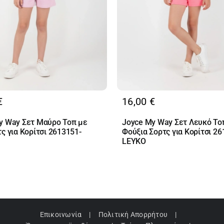
€
16,00
€
y Way Σετ Μαύρο Τοπ με
Joyce My Way Σετ Λευκό Το
ς για Κορίτσι 2613151-
Φούξια Σορτς για Κορίτσι 26
LEYKO
Επικοινωνία
Πολιτική Απορρήτου