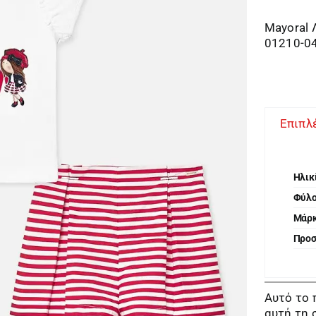
Mayoral 
01210-0
Επιπλ
Ηλικ
Φύλ
Μάρ
Προ
Αυτό το 
αυτή τη 