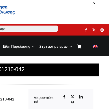
×
ηση
Είδη Παρέλασης
Σχετικά με εμάς
-01210-042
Μοιραστείτε
1210-042
το!