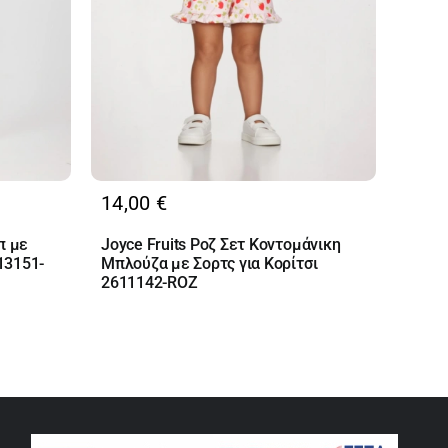
14,00
€
π με
Joyce Fruits Ροζ Σετ Κοντομάνικη
13151-
Μπλούζα με Σορτς για Κορίτσι
2611142-ROZ