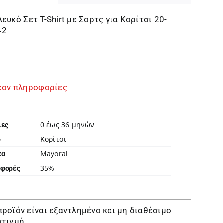
Λευκό Σετ T-Shirt με Σορτς για Κορίτσι 20-
42
έον πληροφορίες
0 έως 36 μηνών
ίες
Κορίτσι
ο
Mayoral
κα
35%
σφορές
προϊόν είναι εξαντλημένο και μη διαθέσιμο
στιγμή.