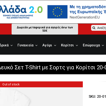
Αναζήτ
Δωρεάν μεταφορικά για αγορές άνω των
50€
για:
δρικά
Γυναικεία
Αγόρι
Κορίτσι
Εσώρουχα
ευκό Σετ T-Shirt με Σορτς για Κορίτσι 20
Out of stock
SKU:
20-0