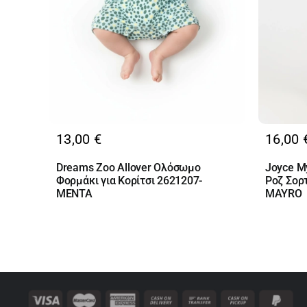
13,00
€
16,00
Dreams Zoo Allover Ολόσωμο
Joyce M
Φορμάκι για Κορίτσι 2621207-
Ροζ Σορτ
MENTA
MAYRO