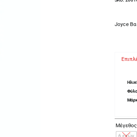
Joyce Βα
Επιπλ
Ηλικ
Φύλ
Μάρ
Μέγεθος
6 ετών