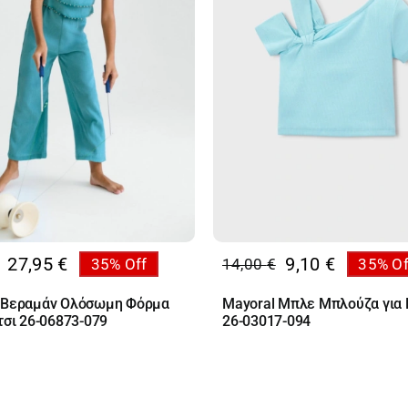
27,95
€
9,10
€
35% Off
14,00
€
35% Of
al
Original
Η
υσα
price
τρέχουσα
 Βεραμάν Ολόσωμη Φόρμα
Mayoral Μπλε Μπλούζα για 
was:
τιμή
τσι 26-06873-079
26-03017-094
€.
14,00 €.
είναι:
€.
9,10 €.