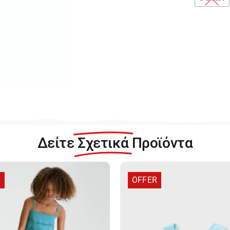
Jo
Βα
Πα
Μ
Κο
20
Bl
π
Δείτε
Σχετικά
Προϊόντα
R
OFFER