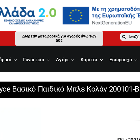
Αναζήτ
Δωρεάν μεταφορικά για αγορές άνω των
50€
για:
δρικά
Γυναικεία
Αγόρι
Κορίτσι
Εσώρουχα
yce Βασικό Παιδικό Μπλε Κολάν 200101-B
SKU:
2001