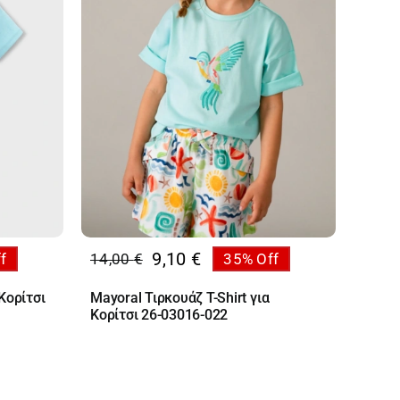
9,10
€
f
14,00
€
35% Off
Original
Η
price
τρέχουσα
Κορίτσι
Mayoral Τιρκουάζ T-Shirt για
was:
τιμή
Κορίτσι 26-03016-022
14,00 €.
είναι:
9,10 €.