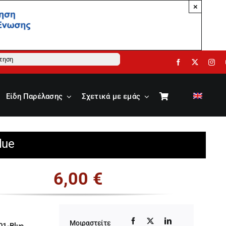
×
ηση
Είδη Παρέλασης
Σχετικά με εμάς
lue
6,00
€
Μοιραστείτε
01-Blue