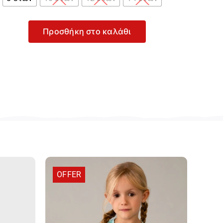
Προσθήκη στο καλάθι
yce
σικό
ιδικό
πλε
λάν
0101-
ue
οσότητα
OFFER