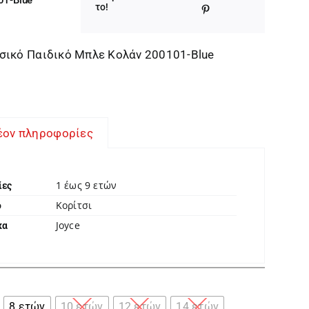
το!
σικό Παιδικό Μπλε Κολάν 200101-Blue
έον πληροφορίες
1 έως 9 ετών
ίες
Κορίτσι
ο
Joyce
κα

8 ετών
10 ετών
12 ετών
14 ετών