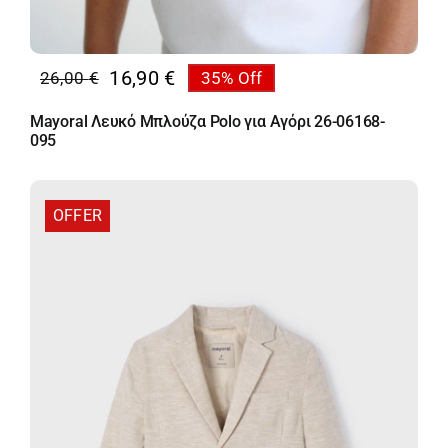
16,90
€
26,00
€
35% Off
Original
Η
price
τρέχουσα
Mayoral Λευκό Μπλούζα Polo για Αγόρι 26-06168-
was:
τιμή
095
26,00 €.
είναι:
16,90 €.
OFFER