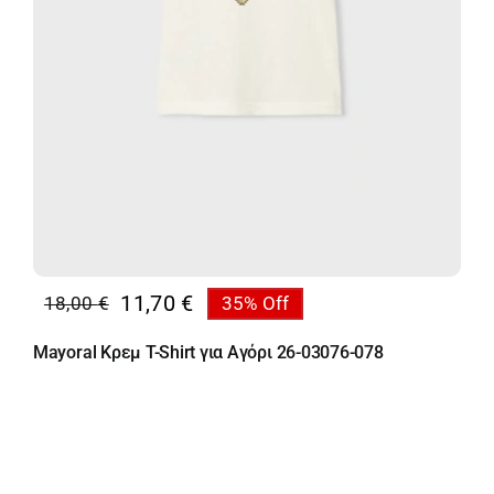
11,70
€
18,00
€
35% Off
Original
Η
price
τρέχουσα
Mayoral Κρεμ T-Shirt για Αγόρι 26-03076-078
was:
τιμή
18,00 €.
είναι:
11,70 €.