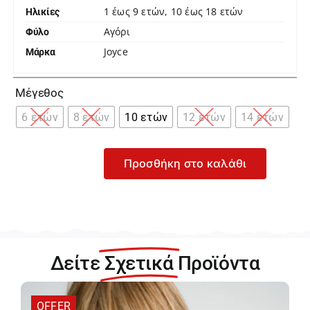
1 έως 9 ετών, 10 έως 18 ετών
Ηλικίες
Αγόρι
Φύλο
Joyce
Μάρκα

Μέγεθος
6 ετών
8 ετών
10 ετών
12 ετών
14 ετών
Προσθήκη στο καλάθι
Joyce
Γκρι
Φόρμα
Φούτερ
για
Αγόρι
Δείτε
Σχετικά
Προϊόντα
200107-
Grey
ποσότητα
OFFER