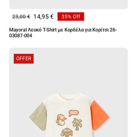
14,95
€
23,00
€
35% Off
Original
Η
price
τρέχουσα
Mayoral Λευκό T-Shirt με Κορδέλα για Κορίτσι 26-
was:
τιμή
03087-004
23,00 €.
είναι:
14,95 €.
OFFER