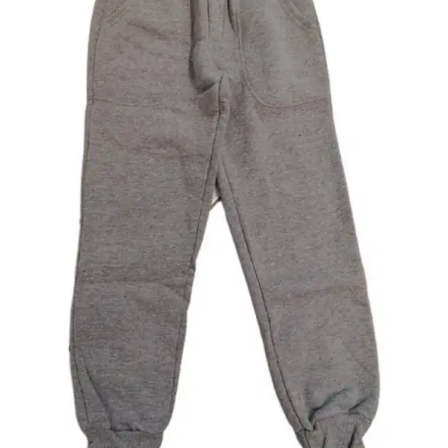
Κορίτσι
Εσώρουχα
Είδη Παρέλασης
Σχετικά με εμάς
Καλάθι
ENGLISH
English