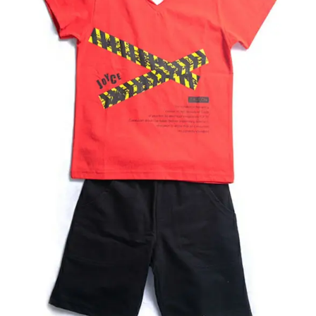
Κορίτσι
Εσώρουχα
Είδη Παρέλασης
Σχετικά με εμάς
Καλάθι
ENGLISH
English