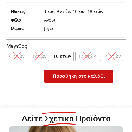
1 έως 9 ετών, 10 έως 18 ετών
Ηλικίες
Αγόρι
Φύλο
Joyce
Μάρκα

Μέγεθος
6 ετών
8 ετών
10 ετών
12 ετών
14 ετών
Προσθήκη στο καλάθι
Joyce
Κόκκινο
Σετ
T-
Shirt
με
Δείτε
Σχετικά
Προϊόντα
Βερμούδα
για
Αγόρι