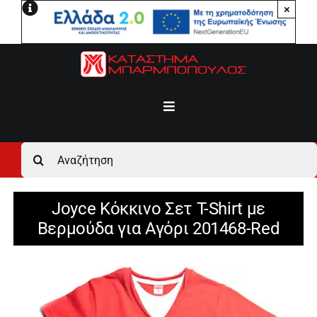
Μετάβαση
×
στο
περιεχόμενο
Toggle
Navigation
Αρχική
Αναζήτηση
για:
Ανδρικά
Joyce Κόκκινο Σετ T-Shirt με
Βερμούδα για Αγόρι 201468-Red
Γυναικεία
Αγόρι