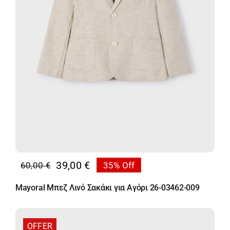
39,00
€
60,00
€
35% Off
Original
Η
price
τρέχουσα
Mayoral Μπεζ Λινό Σακάκι για Αγόρι 26-03462-009
was:
τιμή
60,00 €.
είναι:
39,00 €.
OFFER