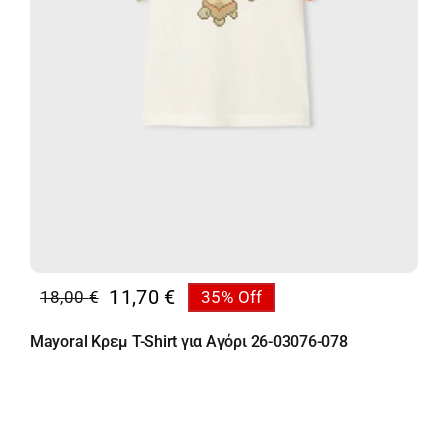
11,70
€
18,00
€
35% Off
Original
Η
price
τρέχουσα
Mayoral Κρεμ T-Shirt για Αγόρι 26-03076-078
was:
τιμή
18,00 €.
είναι:
11,70 €.