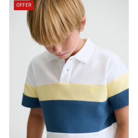
OFFER
201468-
Red
ποσότητα