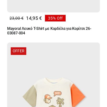
14,95
€
23,00
€
35% Off
Original
Η
price
τρέχουσα
Mayoral Λευκό T-Shirt με Κορδέλα για Κορίτσι 26-
was:
τιμή
03087-004
23,00 €.
είναι:
14,95 €.
OFFER