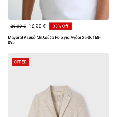
16,90
€
26,00
€
35% Off
Original
Η
price
τρέχουσα
Mayoral Λευκό Μπλούζα Polo για Αγόρι 26-06168-
was:
τιμή
095
26,00 €.
είναι:
16,90 €.
OFFER