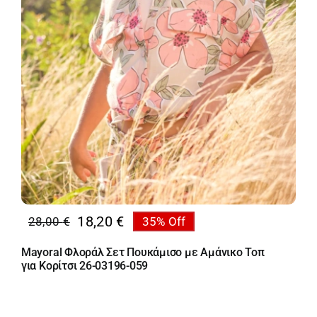
18,20
€
28,00
€
35% Off
Original
Η
price
τρέχουσα
Mayoral Φλοράλ Σετ Πουκάμισο με Αμάνικο Τοπ
was:
τιμή
για Κορίτσι 26-03196-059
28,00 €.
είναι:
18,20 €.