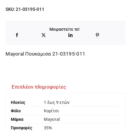
price
τρέχουσα
SKU:
21-03195-011
was:
τιμή
25,00 €.
είναι:
Μοιραστείτε το!
16,25 €.
Mayoral Πουκαμισα 21-03195-011
Επιπλέον πληροφορίες
1 έως 9 ετών
Ηλικίες
Κορίτσι
Φύλο
Mayoral
Μάρκα
35%
Προσφορές