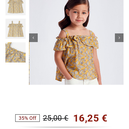
Κορίτσι
Εσώρουχα
Είδη Παρέλασης
Σχετικά με εμάς
Καλάθι
ENGLISH
English
16,25
€
25,00
€
35% Off
Original
Η