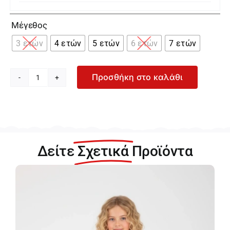

Μέγεθος
3 ετών
4 ετών
5 ετών
6 ετών
7 ετών
Προσθήκη στο καλάθι
Mayoral
Πουκαμισα
21-
03195-
011
ποσότητα
Δείτε
Σχετικά
Προϊόντα