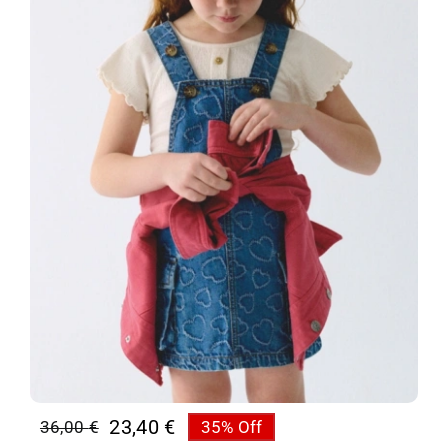
23,40
€
36,00
€
35% Off
Original
Η