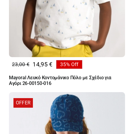
14,95
€
23,00
€
35% Off
Original
Η
price
τρέχουσα
Mayoral Λευκό Κοντομάνικο Πόλο με Σχέδιο για
was:
τιμή
Αγόρι 26-00150-016
23,00 €.
είναι:
14,95 €.
OFFER