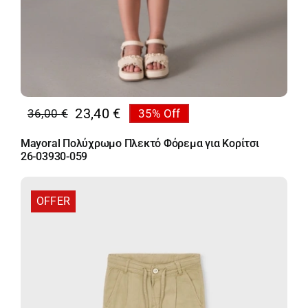
23,40
€
36,00
€
35% Off
Original
Η
price
τρέχουσα
Mayoral Πολύχρωμο Πλεκτό Φόρεμα για Κορίτσι
was:
τιμή
26-03930-059
36,00 €.
είναι:
23,40 €.
OFFER