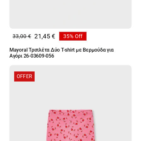
21,45
€
33,00
€
35% Off
Original
Η
price
τρέχουσα
Mayoral Τριπλέτα Δύο T-shirt με Βερμούδα για
was:
τιμή
Αγόρι 26-03609-056
33,00 €.
είναι:
21,45 €.
OFFER