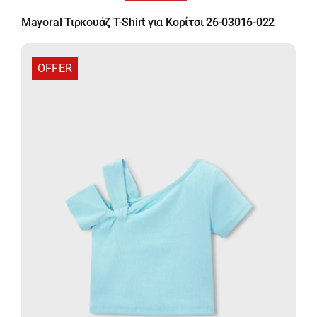
price
τρέχουσα
Mayoral Τιρκουάζ T-Shirt για Κορίτσι 26-03016-022
was:
τιμή
14,00 €.
είναι:
9,10 €.
OFFER