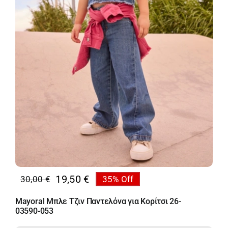
19,50
€
30,00
€
35% Off
Original
Η
price
τρέχουσα
Mayoral Μπλε Τζιν Παντελόνα για Κορίτσι 26-
was:
τιμή
03590-053
30,00 €.
είναι: