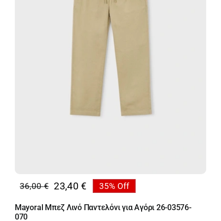
23,40
€
36,00
€
35% Off
Original
Η
price
τρέχουσα
Mayoral Μπεζ Λινό Παντελόνι για Αγόρι 26-03576-
was:
τιμή
070