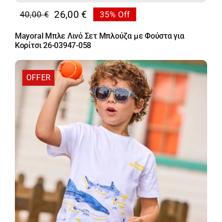
26,00
€
40,00
€
35% Off
Original
Η
price
τρέχουσα
Mayoral Μπλε Λινό Σετ Μπλούζα με Φούστα για
was:
τιμή
Κορίτσι 26-03947-058
40,00 €.
είναι:
26,00 €.
OFFER