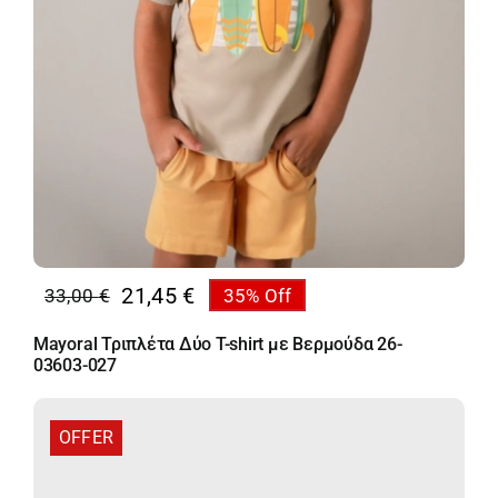
21,45
€
33,00
€
35% Off
Original
Η
price
τρέχουσα
Mayoral Τριπλέτα Δύο T-shirt με Βερμούδα 26-
was:
τιμή
03603-027
33,00 €.
είναι:
21,45 €.
OFFER