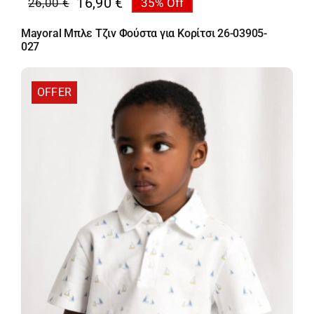
16,90
€
26,00
€
35% Off
Original
Η
price
τρέχουσα
Mayoral Μπλε Τζιν Φούστα για Κορίτσι 26-03905-
was:
τιμή
027
26,00 €.
είναι:
16,90 €.
OFFER