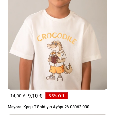
9,10
€
14,00
€
35% Off
Original
Η
price
τρέχουσα
Mayoral Κρεμ T-Shirt για Αγόρι 26-03062-030
was:
τιμή