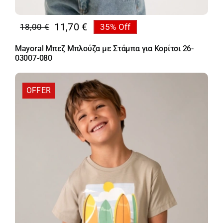
11,70
€
18,00
€
35% Off
Original
Η
price
τρέχουσα
Mayoral Μπεζ Μπλούζα με Στάμπα για Κορίτσι 26-
was:
τιμή
03007-080
18,00 €.
είναι:
11,70 €.
OFFER