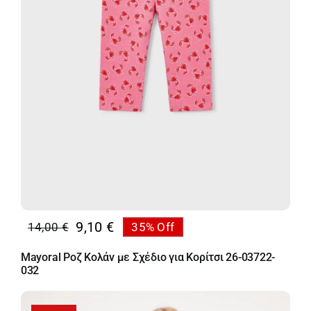
9,10
€
14,00
€
35% Off
Original
Η
price
τρέχουσα
Mayoral Ροζ Κολάν με Σχέδιο για Κορίτσι 26-03722-
was:
τιμή
032
14,00 €.
είναι:
9,10 €.