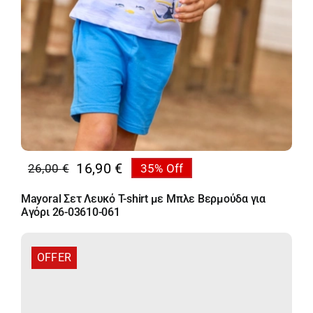
16,90
€
26,00
€
35% Off
Original
Η
price
τρέχουσα
Mayoral Σετ Λευκό T-shirt με Μπλε Βερμούδα για
was:
τιμή
Αγόρι 26-03610-061
26,00 €.
είναι:
16,90 €.
OFFER