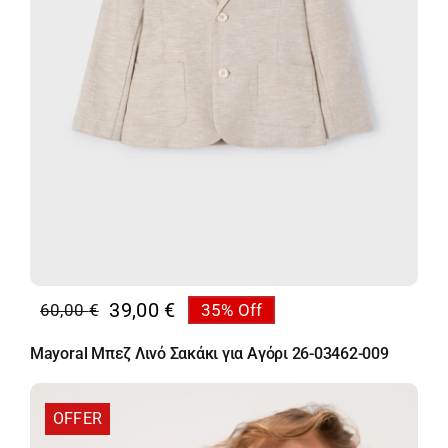
39,00
€
60,00
€
35% Off
Original
Η
price
τρέχουσα
Mayoral Μπεζ Λινό Σακάκι για Αγόρι 26-03462-009
was:
τιμή
60,00 €.
είναι:
39,00 €.
OFFER