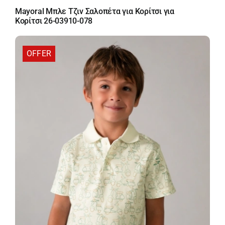
price
τρέχουσα
Mayoral Μπλε Τζιν Σαλοπέτα για Κορίτσι για
was:
τιμή
Κορίτσι 26-03910-078
36,00 €.
είναι:
23,40 €.
OFFER