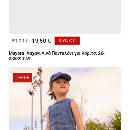
19,50
€
30,00
€
35% Off
Original
Η
price
τρέχουσα
Mayoral Λαχανί Λινό Παντελόνι για Κορίτσι 26-
was:
τιμή
03589-049
30,00 €.
είναι:
19,50 €.
OFFER