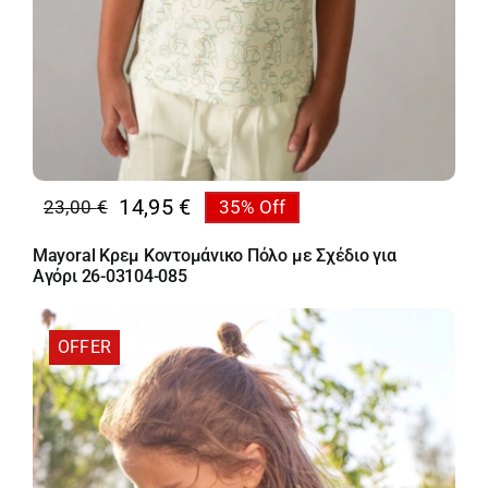
14,95
€
23,00
€
35% Off
Original
Η
price
τρέχουσα
Mayoral Κρεμ Κοντομάνικο Πόλο με Σχέδιο για
was:
τιμή
Αγόρι 26-03104-085
23,00 €.
είναι:
14,95 €.
OFFER