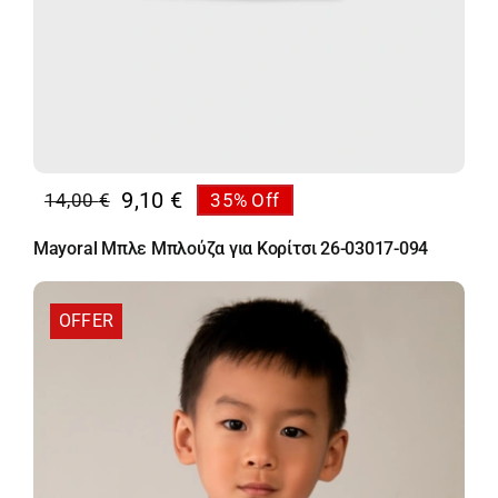
9,10
€
14,00
€
35% Off
Original
Η
price
τρέχουσα
Mayoral Μπλε Μπλούζα για Κορίτσι 26-03017-094
was:
τιμή
14,00 €.
είναι:
9,10 €.
OFFER