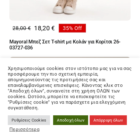
18,20
€
28,00
€
35% Off
Original
Η
price
τρέχουσα
Mayoral Μπεζ Σετ T-shirt με Κολάν για Κορίτσι 26-
was:
τιμή
03727-036
28,00 €.
είναι:
18,20 €.
OFFER
Χρησιμοποιούμε cookies στον ιστότοπo μας για να σας
προσφέρουμε την πιο σχετική εμπειρία,
απομνημονεύοντας τις προτιμήσεις σας και
επαναλαμβανόμενες επισκέψεις. Κάνοντας κλικ στο
"Αποδοχή όλων", συναινείτε στη χρήση ΟΛΩΝ των
cookies. Ωστόσο, μπορείτε να επισκεφτείτε τις
"Ρυθμίσεις cookie" για να παράσχετε μια ελεγχόμενη
συγκατάθεση.
Ρυθμίσεις Cookies
Αποδοχή όλων
Απόρριψη όλων
Περισσότερα