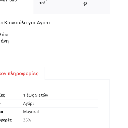
was:
τιμή
το!
28,00 €.
είναι:
18,20 €.
ε Κουκούλα για Αγόρι
βάκι
τάνη
έον πληροφορίες
1 έως 9 ετών
ίες
Αγόρι
ο
Mayoral
κα
35%
σφορές