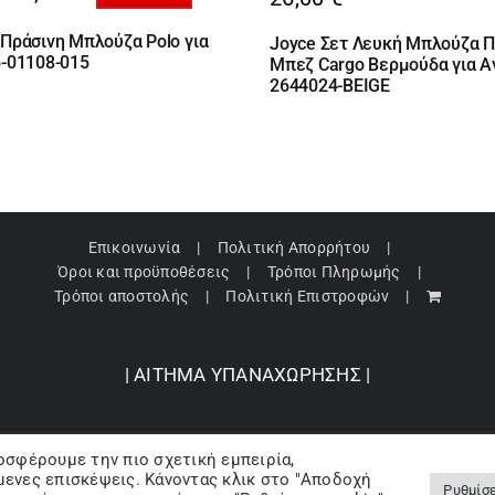
al
υσα
 Πράσινη Μπλούζα Polo για
Joyce Σετ Λευκή Μπλούζα Π
6-01108-015
Μπεζ Cargo Βερμούδα για Α
€.
2644024-BEIGE
€.
Επικοινωνία
Πολιτική Απορρήτου
Όροι και προϋποθέσεις
Τρόποι Πληρωμής
Τρόποι αποστολής
Πολιτική Επιστροφών
| ΑΙΤΗΜΑ ΥΠΑΝΑΧΩΡΗΣΗΣ |
οσφέρουμε την πιο σχετική εμπειρία,
pyright 2024 © Barbopoulos store - All Rights Reserved |
Powered by Lumive
ενες επισκέψεις. Κάνοντας κλικ στο "Αποδοχή
Ρυθμίσε