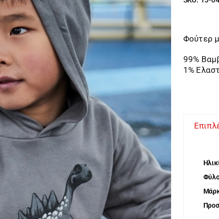
Φούτερ μ
99% Βαμ
1% Ελασ
Επιπλ
Ηλικ
Φύλ
Μάρ
Προ