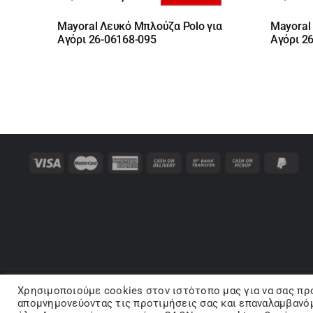
Original
Η
Origin
Η
price
τρέχουσα
price
τρέχο
Mayoral Λευκό Μπλούζα Polo για
Mayoral
was:
τιμή
was:
τιμή
Αγόρι 26-06168-095
Αγόρι 2
26,00 €.
είναι:
20,00 
είναι:
16,90 €.
13,00 
Χρησιμοποιούμε cookies στον ιστότοπo μας για να σας πρ
Co
απομνημονεύοντας τις προτιμήσεις σας και επαναλαμβανόμ