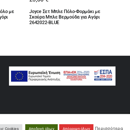
όλο με
Joyce Σετ Μπλε Πόλο-Φορμάκι με
γόρι
Σκούρα Μπλε Βερμούδα για Αγόρι
2642022-BLUE
rse
Περισσότερα
ις Cookies
Αποδοχή όλων
Απόρριψη όλων