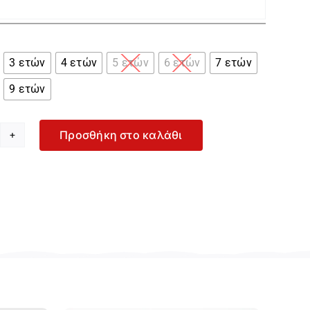

3 ετών
4 ετών
5 ετών
6 ετών
7 ετών
9 ετών
Προσθήκη στο καλάθι
yoral
ρι
ούτερ
υκούλα
α
όρι
-
407-
65
οσότητα