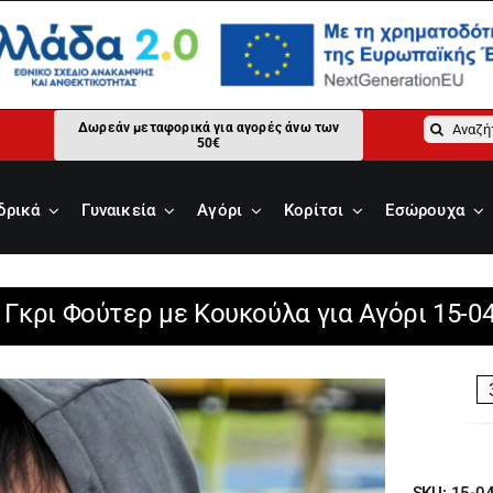
Αναζήτ
Δωρεάν μεταφορικά για αγορές άνω των
50€
για:
δρικά
Γυναικεία
Αγόρι
Κορίτσι
Εσώρουχα
 Γκρι Φούτερ με Κουκούλα για Αγόρι 15-0
SKU:
15-0