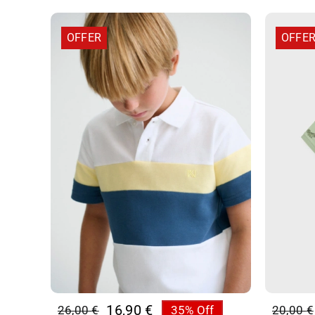
OFFER
OFFE
16,90
€
26,00
€
35% Off
20,00
€