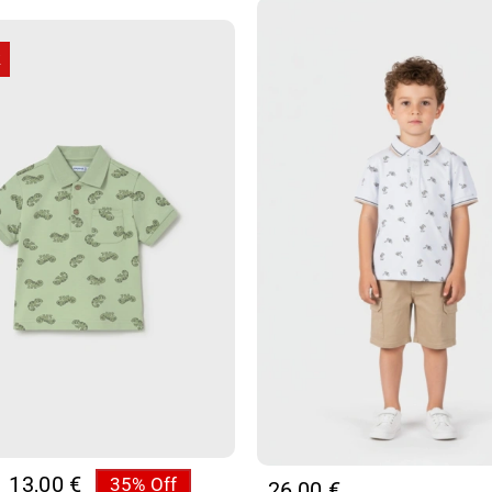
R
13,00
€
35% Off
26,00
€