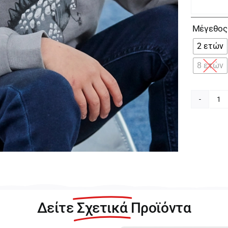
Μέγεθος
2 ετών
8 ετών
Ma
Γκ
Φ
με
Κο
γι
Αγ
15
04
Δείτε
Σχετικά
Προϊόντα
0
π