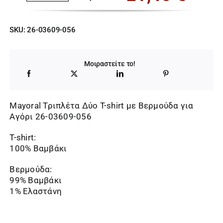
Original
Η
price
τρέχουσα
SKU:
26-03609-056
was:
τιμή
33,00 €.
είναι:
Μοιραστείτε το!
21,45 €.
Mayoral Τριπλέτα Δύο T-shirt με Βερμούδα για
Αγόρι 26-03609-056
T-shirt:
100% Βαμβάκι
Βερμούδα:
99% Βαμβάκι
1% Ελαστάνη