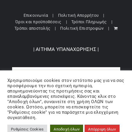
Επικοινωνία
Πολιτική Απορρήτου
Όροι και προϋποθέσεις
Τρόποι Πληρωμής
Τρόποι αποστολής
Πολιτική Επιστροφών
| ΑΙΤΗΜΑ ΥΠΑΝΑΧΩΡΗΣΗΣ |
Χρησιμοποιούμε cookies στον ιστότοπo μας για να σας
προσφέρουμε την πιο σχετική εμπειρία,
απομνημονεύοντας τις προτιμήσεις σας και
επαναλαμβανόμενες επισκέψεις. Κάνοντας κλικ στο
"Αποδοχή όλων", συναινείτε στη χρήση ΟΛΩΝ των
cookies. Ωστόσο, μπορείτε να επισκεφτείτε τις
"Ρυθμίσεις cookie" για να παράσχετε μια ελεγχόμενη
Copyright 2024 © Barbopoulos store - All Rights Reserved |
συγκατάθεση.
Powered by Lumiverse
Ρυθμίσεις Cookies
Αποδοχή όλων
Απόρριψη όλων