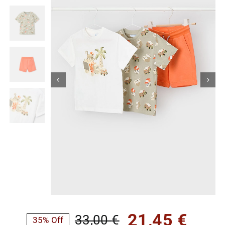
Κορίτσι
Εσώρουχα
Είδη Παρέλασης
Σχετικά με εμάς
Καλάθι
ENGLISH
English
21,45
€
33,00
€
35% Off