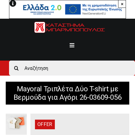
Μετάβαση
×
στο
περιεχόμενο
Toggle
Navigation
Αρχική
Αναζήτηση
για:
Ανδρικά
Mayoral Τριπλέτα Δύο T-shirt με
Βερμούδα για Αγόρι 26-03609-056
Γυναικεία
Αγόρι
OFFER