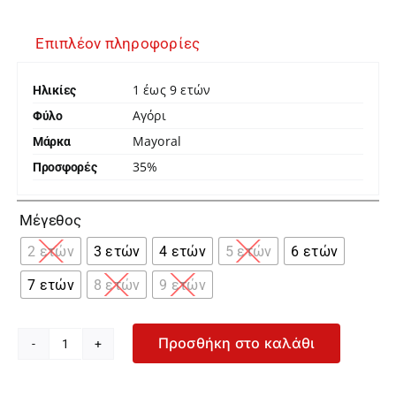
Επιπλέον πληροφορίες
1 έως 9 ετών
Ηλικίες
Αγόρι
Φύλο
Mayoral
Μάρκα
35%
Προσφορές

Μέγεθος
2 ετών
3 ετών
4 ετών
5 ετών
6 ετών
7 ετών
8 ετών
9 ετών
Προσθήκη στο καλάθι
Mayoral
Τριπλέτα
Δύο