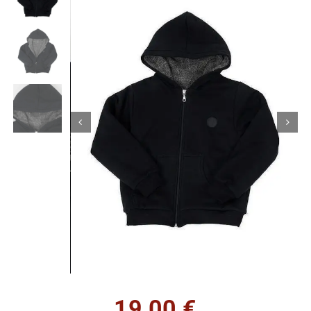
Κορίτσι
Εσώρουχα
Είδη Παρέλασης
Σχετικά με εμάς
Καλάθι
ENGLISH
English
19,00
€