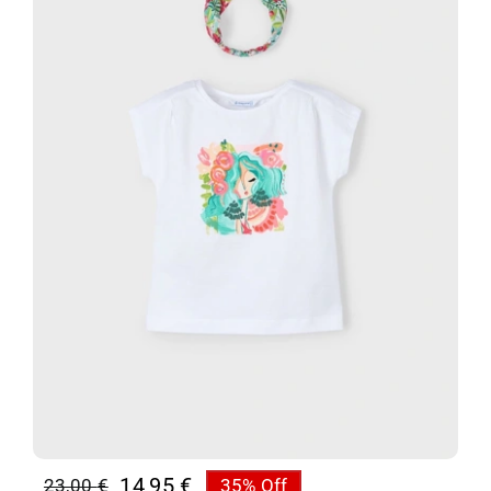
14,95
€
23,00
€
35% Off