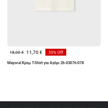
11,70
€
18,00
€
35% Off
Original
Η
price
τρέχουσα
Mayoral Κρεμ T-Shirt για Αγόρι 26-03076-078
was:
τιμή
18,00 €.
είναι:
11,70 €.