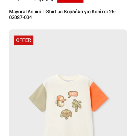
Original
Η
price
τρέχουσα
Mayoral Λευκό T-Shirt με Κορδέλα για Κορίτσι 26-
was:
τιμή
03087-004
23,00 €.
είναι:
14,95 €.
OFFER