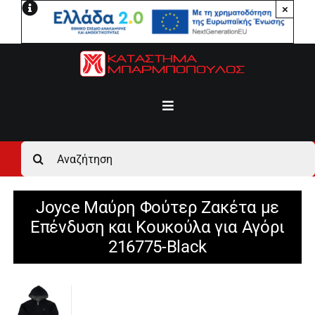
Μετάβαση
×
στο
περιεχόμενο
Toggle
Navigation
Αρχική
Αναζήτηση
για:
Ανδρικά
Joyce Μαύρη Φούτερ Ζακέτα με
Επένδυση και Κουκούλα για Αγόρι
Γυναικεία
216775-Black
Αγόρι