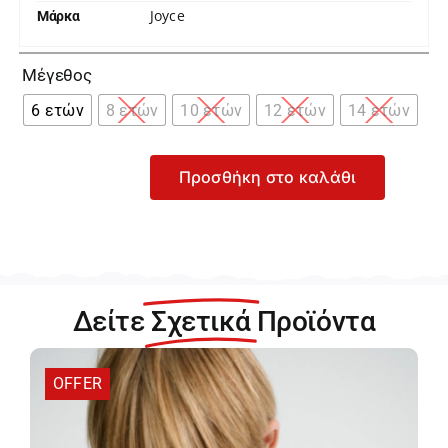
Joyce
Μάρκα

Μέγεθος
6 ετών
8 ετών
10 ετών
12 ετών
14 ετών
Προσθήκη στο καλάθι
Joyce
Μαύρη
Φούτερ
Ζακέτα
με
Επένδυση
Δείτε
Σχετικά
Προϊόντα
και
Κουκούλα
για
OFFER
Αγόρι
216775-
Black