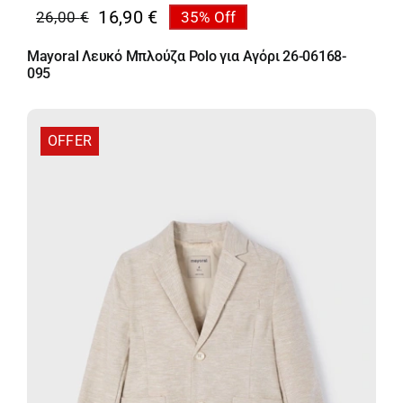
16,90
€
26,00
€
35% Off
Original
Η
price
τρέχουσα
Mayoral Λευκό Μπλούζα Polo για Αγόρι 26-06168-
was:
τιμή
095
26,00 €.
είναι:
16,90 €.
OFFER