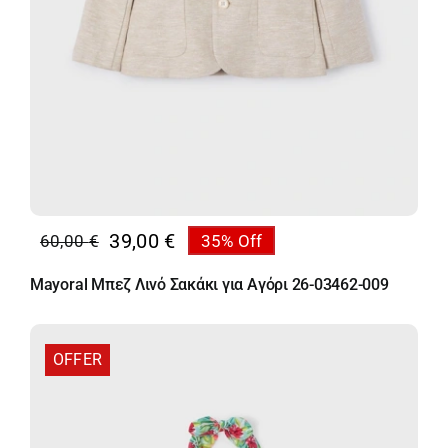
39,00
€
60,00
€
35% Off
Original
Η
price
τρέχουσα
Mayoral Μπεζ Λινό Σακάκι για Αγόρι 26-03462-009
was:
τιμή
60,00 €.
είναι:
39,00 €.
OFFER