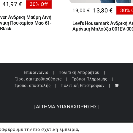
41,97
€
30% Off
al
13,30
€
19,00
€
30% 
Original
Η
υσα
evor Ανδρική Μαύρη Λινή
price
τρέχουσα
νικη Πουκαμίσα Mαο 61-
Levi's Housemark Ανδρική Λ
was:
τιμή
€.
Black
Αμάνικη Μπλούζα 001EV-00
19,00 €.
είναι:
€.
13,30 €.
Επικοινωνία
Πολιτική Απορρήτου
Όροι και προϋποθέσεις
Τρόποι Πληρωμής
Τρόποι αποστολής
Πολιτική Επιστροφών
| ΑΙΤΗΜΑ ΥΠΑΝΑΧΩΡΗΣΗΣ |
οσφέρουμε την πιο σχετική εμπειρία,
pyright 2024 © Barbopoulos store - All Rights Reserved |
Powered by Lumive