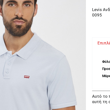
Levis Αν
0095
Επιπλ
Φύλ
Προ
Μάρ
Αυτό το 
αυτή τη 