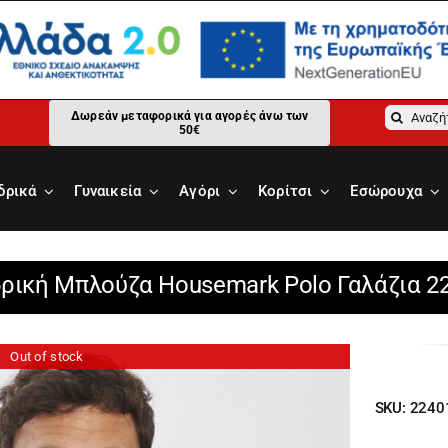
Αναζήτ
Δωρεάν μεταφορικά για αγορές άνω των
50€
για:
δρικά
Γυναικεία
Αγόρι
Κορίτσι
Εσώρουχα
δρική Μπλούζα Housemark Polo Γαλάζια 2
Out of stock
SKU:
2240