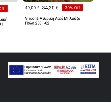
34,30
€
49,00
€
30% Off
Off
Original
Η
price
τρέχουσα
Visconti Ανδρική Λαδί Μπλούζα
ευκή
was:
τιμή
Πόλο 2831-02
01
49,00 €.
είναι:
34,30 €.
rse