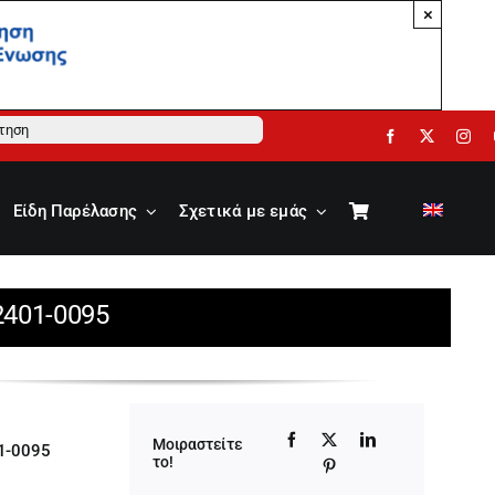
×
ηση
Είδη Παρέλασης
Σχετικά με εμάς
2401-0095
Μοιραστείτε
1-0095
το!