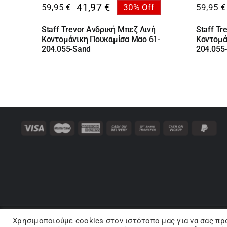
41,97
€
59,95
€
30% Off
59,95
€
Original
Η
Origin
Η
price
τρέχουσα
price
τρέχο
Staff Trevor Ανδρική Μπεζ Λινή
Staff Tr
was:
τιμή
was:
τιμή
Κοντομάνικη Πουκαμίσα Mαο 61-
Κοντομά
59,95 €.
είναι:
59,95 
είναι:
204.055-Sand
204.055-
41,97 €.
41,97 
Χρησιμοποιούμε cookies στον ιστότοπo μας για να σας πρ
Co