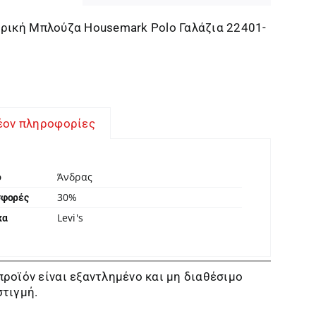
δρική Μπλούζα Housemark Polo Γαλάζια 22401-
έον πληροφορίες
Άνδρας
ο
30%
σφορές
Levi's
κα
προϊόν είναι εξαντλημένο και μη διαθέσιμο
στιγμή.