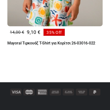
9,10
€
14,00
€
35% Off
Original
Η
price
τρέχουσα
Mayoral Τιρκουάζ T-Shirt για Κορίτσι 26-03016-022
was:
τιμή
14,00 €.
είναι:
9,10 €.