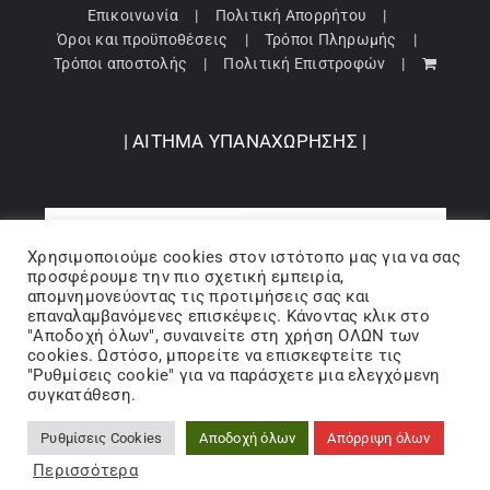
Επικοινωνία
Πολιτική Απορρήτου
Όροι και προϋποθέσεις
Τρόποι Πληρωμής
Τρόποι αποστολής
Πολιτική Επιστροφών
| ΑΙΤΗΜΑ ΥΠΑΝΑΧΩΡΗΣΗΣ |
Χρησιμοποιούμε cookies στον ιστότοπo μας για να σας
προσφέρουμε την πιο σχετική εμπειρία,
απομνημονεύοντας τις προτιμήσεις σας και
επαναλαμβανόμενες επισκέψεις. Κάνοντας κλικ στο
"Αποδοχή όλων", συναινείτε στη χρήση ΟΛΩΝ των
cookies. Ωστόσο, μπορείτε να επισκεφτείτε τις
"Ρυθμίσεις cookie" για να παράσχετε μια ελεγχόμενη
Copyright 2024 © Barbopoulos store - All Rights Reserved |
συγκατάθεση.
Powered by Lumiverse
Ρυθμίσεις Cookies
Αποδοχή όλων
Απόρριψη όλων
Facebook
X
Instagram
Pinterest
Περισσότερα