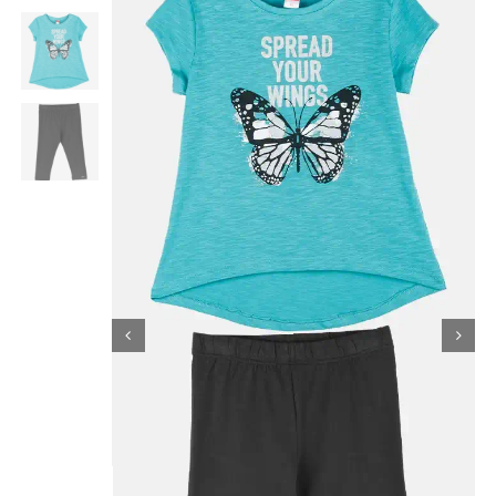
Κορίτσι
Εσώρουχα
Είδη Παρέλασης
Σχετικά με εμάς
Καλάθι
ENGLISH
English