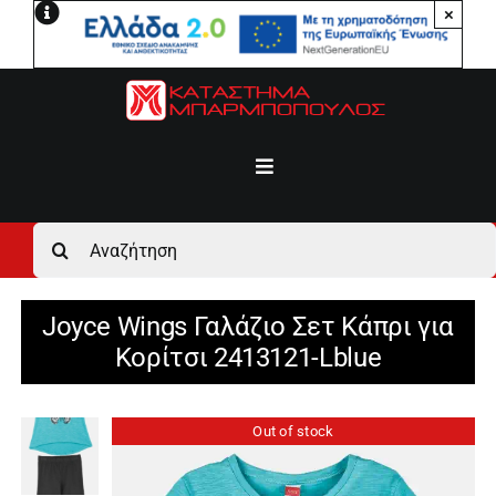
Μετάβαση
×
στο
περιεχόμενο
Toggle
Navigation
Αρχική
Αναζήτηση
για:
Ανδρικά
Joyce Wings Γαλάζιο Σετ Κάπρι για
Κορίτσι 2413121-Lblue
Γυναικεία
Out of stock
Αγόρι