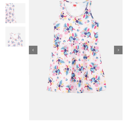
Κορίτσι
Εσώρουχα
Είδη Παρέλασης
Σχετικά με εμάς
Καλάθι
ENGLISH
English