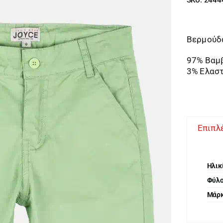
Βερμούδα
97% Βαμ
3% Ελασ
Επιπλ
Ηλικ
Φύλ
Μάρ