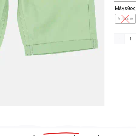
Μέγεθος
6 ετών
Jo
Λα
Β
γι
Αγ
24
Lg
π