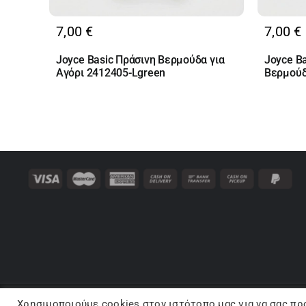
7,00
€
7,00
€
Joyce Basic Πράσινη Βερμούδα για
Joyce B
Αγόρι 2412405-Lgreen
Βερμούδ
Χρησιμοποιούμε cookies στον ιστότοπo μας για να σας πρ
Co