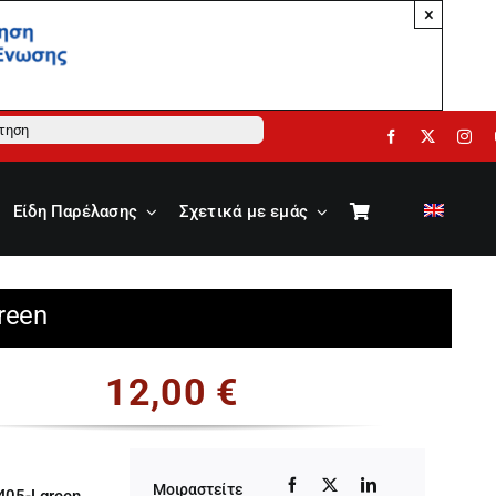
×
ηση
Είδη Παρέλασης
Σχετικά με εμάς
reen
12,00
€
Μοιραστείτε
405-Lgreen