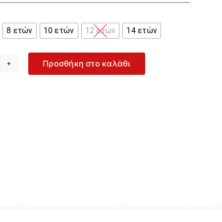

8 ετών
10 ετών
12 ετών
14 ετών
Προσθήκη στο καλάθι
yce
χανί
ερμούδα
α
όρι
44405-
reen
οσότητα