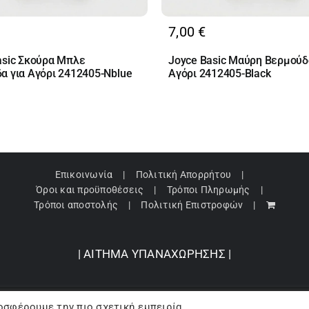
7,00
€
asic Σκούρα Μπλε
Joyce Basic Μαύρη Βερμούδ
α για Αγόρι 2412405-Nblue
Αγόρι 2412405-Black
Επικοινωνία
Πολιτική Απορρήτου
Όροι και προϋποθέσεις
Τρόποι Πληρωμής
Τρόποι αποστολής
Πολιτική Επιστροφών
| ΑΙΤΗΜΑ ΥΠΑΝΑΧΩΡΗΣΗΣ |
οσφέρουμε την πιο σχετική εμπειρία,
pyright 2024 © Barbopoulos store - All Rights Reserved |
Powered by Lumive