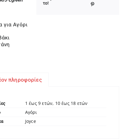
το!
 για Αγόρι
βάκι
τάνη
έον πληροφορίες
1 έως 9 ετών, 10 έως 18 ετών
ίες
Αγόρι
ο
Joyce
κα