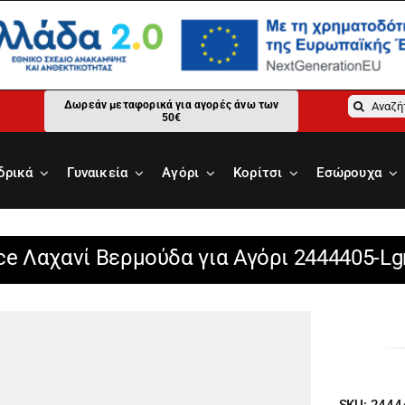
Αναζήτ
Δωρεάν μεταφορικά για αγορές άνω των
50€
για:
δρικά
Γυναικεία
Αγόρι
Κορίτσι
Εσώρουχα
ce Λαχανί Βερμούδα για Αγόρι 2444405-Lg
SKU:
2444