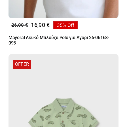
16,90
€
26,00
€
35% Off
Original
Η
price
τρέχουσα
Mayoral Λευκό Μπλούζα Polo για Αγόρι 26-06168-
was:
τιμή
095
26,00 €.
είναι:
16,90 €.
OFFER