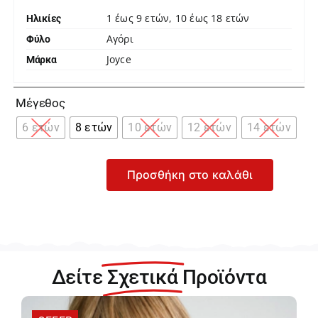
1 έως 9 ετών, 10 έως 18 ετών
Ηλικίες
Αγόρι
Φύλο
Joyce
Μάρκα

Μέγεθος
6 ετών
8 ετών
10 ετών
12 ετών
14 ετών
Προσθήκη στο καλάθι
Joyce
Hiking
Division
Μπεζ
Μπλούζα
Φούτερ
Δείτε
Σχετικά
Προϊόντα
για
Αγόρι
2464510-