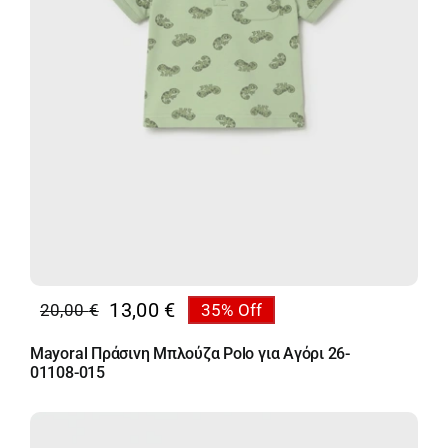
13,00
€
20,00
€
35% Off
Original
Η
price
τρέχουσα
Mayoral Πράσινη Μπλούζα Polo για Αγόρι 26-
was:
τιμή
01108-015
20,00 €.
είναι:
13,00 €.