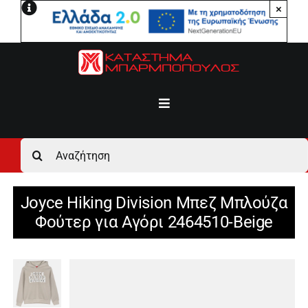
Μετάβαση
×
στο
περιεχόμενο
Toggle
Navigation
Αρχική
Αναζήτηση
για:
Ανδρικά
Joyce Hiking Division Μπεζ Μπλούζα
Φούτερ για Αγόρι 2464510-Beige
Γυναικεία
Αγόρι