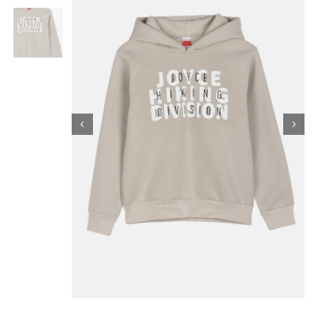
Κορίτσι
Εσώρουχα
Είδη Παρέλασης
Σχετικά με εμάς
Καλάθι
ENGLISH
English