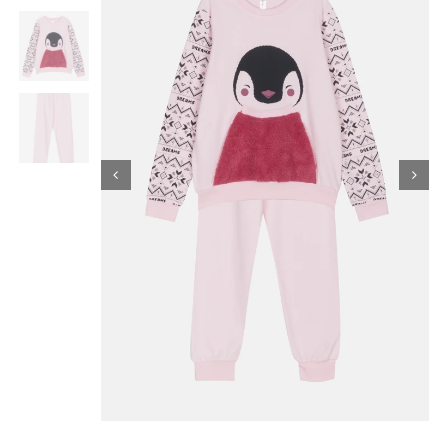
Κορίτσι
Εσώρουχα
Είδη Παρέλασης
Σχετικά με εμάς
Καλάθι
ENGLISH
English