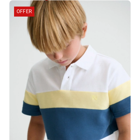
για
OFFER
Αγόρι
2564117-
Beige
ποσότητα