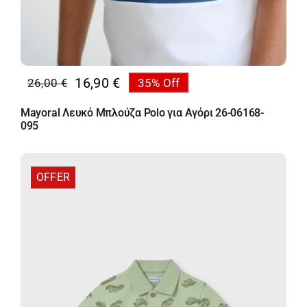
16,90
€
26,00
€
35% Off
Original
Η
price
τρέχουσα
Mayoral Λευκό Μπλούζα Polo για Αγόρι 26-06168-
was:
τιμή
095
26,00 €.
είναι:
16,90 €.
OFFER