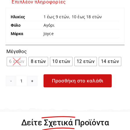
Επιπλέον πληροφορίες
1 έως 9 ετών, 10 έως 18 ετών
Ηλικίες
Αγόρι
Φύλο
Joyce
Μάρκα

Μέγεθος
6 ετών
8 ετών
10 ετών
12 ετών
14 ετών
Προσθήκη στο καλάθι
Joyce
Infinity
Σετ
Μπεζ
Φούτερ
με
Δείτε
Σχετικά
Προϊόντα
Γκρι
Φόρμα