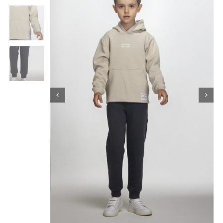
Κορίτσι
Εσώρουχα
Είδη Παρέλασης
Σχετικά με εμάς
Καλάθι
ENGLISH
English