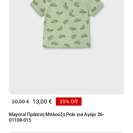
13,00
€
20,00
€
35% Off
Original
Η
price
τρέχουσα
Mayoral Πράσινη Μπλούζα Polo για Αγόρι 26-
was:
τιμή
01108-015
20,00 €.
είναι: