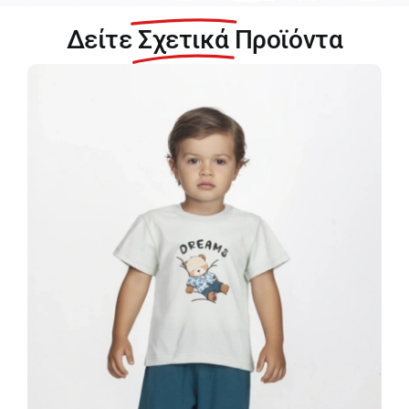
για
Δείτε
Σχετικά
Προϊόντα
Αγόρι
2626102-
N_BLUE
ποσότητα