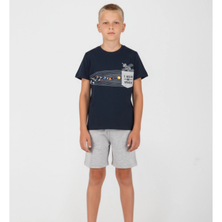
Κορίτσι
Εσώρουχα
Είδη Παρέλασης
Σχετικά με εμάς
Καλάθι
ENGLISH
English