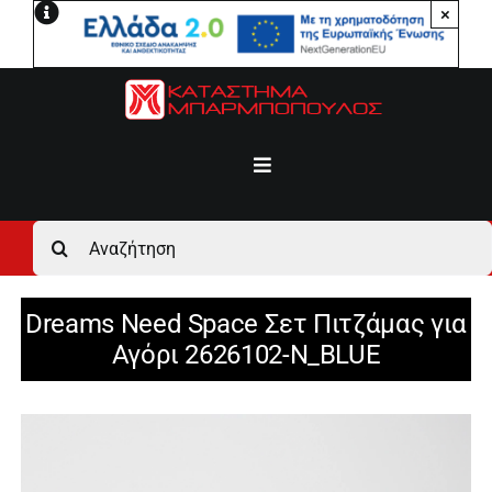
Μετάβαση
×
στο
περιεχόμενο
Toggle
Navigation
Αρχική
Αναζήτηση
για:
Ανδρικά
Dreams Need Space Σετ Πιτζάμας για
Αγόρι 2626102-N_BLUE
Γυναικεία
Αγόρι