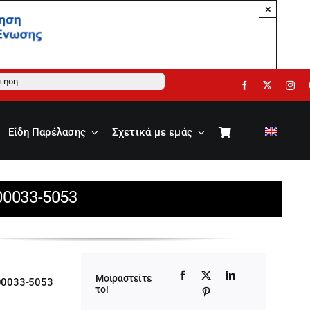
×
ηση
Είδη Παρέλασης
Σχετικά με εμάς
00033-5053
Μοιραστείτε
00033-5053
το!