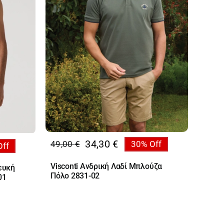
34,30
€
49,00
€
30% Off
Off
Original
Η
price
τρέχουσα
Visconti Ανδρική Λαδί Μπλούζα
ευκή
was:
τιμή
Πόλο 2831-02
01
49,00 €.
είναι:
34,30 €.