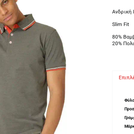
Ανδρική
Slim Fit
80% Βαμ
20% Πολ
Επιπλ
Φύλ
Προ
Γραμ
Μάρ