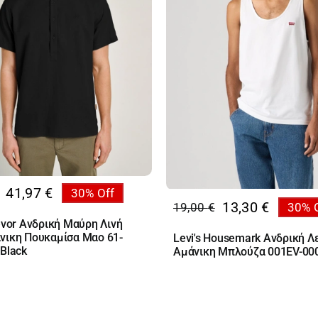
41,97
€
30% Off
al
13,30
€
19,00
€
30% 
Original
Η
υσα
evor Ανδρική Μαύρη Λινή
price
τρέχουσα
νικη Πουκαμίσα Mαο 61-
Levi's Housemark Ανδρική Λ
was:
τιμή
€.
Black
Αμάνικη Μπλούζα 001EV-00
19,00 €.
είναι:
€.
13,30 €.