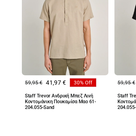
41,97
€
59,95
€
30% Off
59,95
€
Original
Η
Origin
Η
price
τρέχουσα
price
τρέχο
Staff Trevor Ανδρική Μπεζ Λινή
Staff Tr
was:
τιμή
was:
τιμή
Κοντομάνικη Πουκαμίσα Mαο 61-
Κοντομά
59,95 €.
είναι:
59,95 
είναι:
204.055-Sand
204.055-
41,97 €.
41,97 