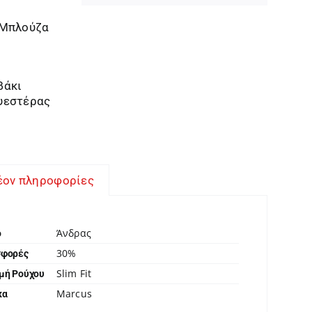
 Μπλούζα
βάκι
υεστέρας
έον πληροφορίες
Άνδρας
ο
30%
σφορές
Slim Fit
μή Ρούχου
Marcus
κα