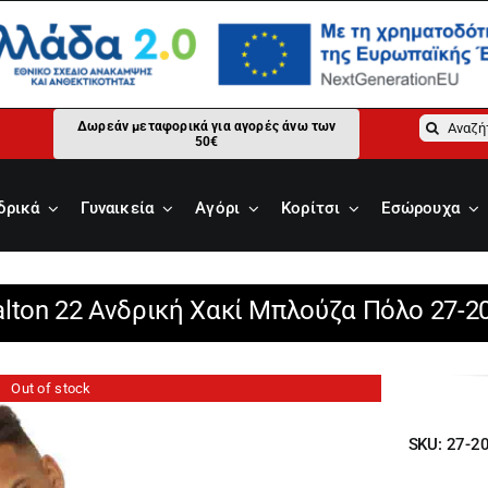
Αναζήτ
Δωρεάν μεταφορικά για αγορές άνω των
50€
για:
δρικά
Γυναικεία
Αγόρι
Κορίτσι
Εσώρουχα
lton 22 Ανδρική Χακί Μπλούζα Πόλο 27-2
Out of stock
SKU:
27-2