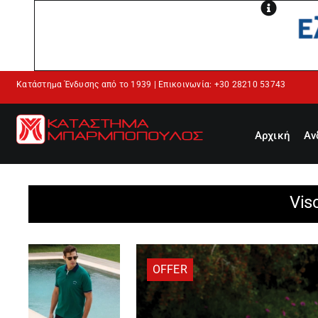
Μετάβαση
στο
περιεχόμενο
Κατάστημα Ένδυσης από το 1939 | Επικοινωνία: +30 28210 53743
Αρχική
Αν
Vis
OFFER