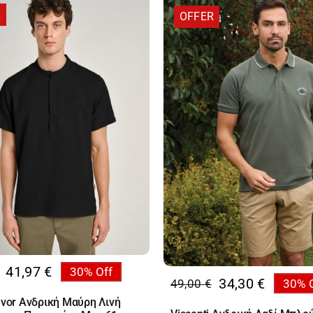
R
OFFER
41,97
€
30% Off
al
34,30
€
49,00
€
30% 
Original
Η
υσα
evor Ανδρική Μαύρη Λινή
price
τρέχουσα