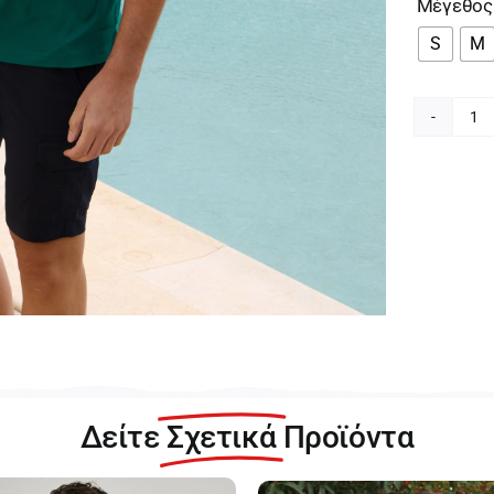
Μέγεθος
S
M
Vi
Αν
Πρ
Μ
Π
28
0
π
Δείτε
Σχετικά
Προϊόντα