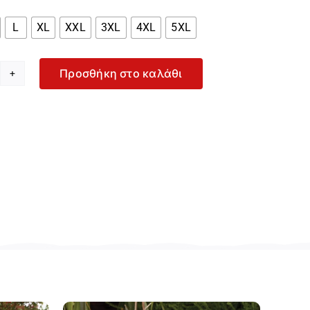
L
XL
XXL
3XL
4XL
5XL
Προσθήκη στο καλάθι
sconti
δρική
άσινη
πλούζα
όλο
31-
4
οσότητα