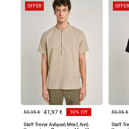
OFFER
OFFE
41,97
€
59,95
€
30% Off
59,95
€
Original
Η
Origin
Η
price
τρέχουσα
price
τρέχο
Staff Trevor Ανδρική Μπεζ Λινή
Staff Tr
was:
τιμή
was:
τιμή