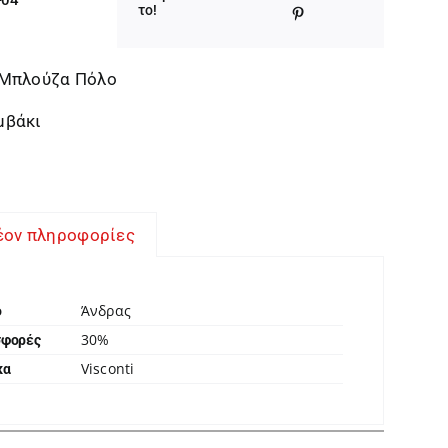
was:
τιμή
το!
49,00 €.
είναι:
34,30 €.
 Μπλούζα Πόλο
μβάκι
έον πληροφορίες
Άνδρας
ο
30%
σφορές
Visconti
κα
