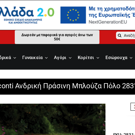
Αναζήτ
Δωρεάν μεταφορικά για αγορές άνω των
50€
για:
δρικά
Γυναικεία
Αγόρι
Κορίτσι
Εσώρουχα
conti Ανδρική Πράσινη Μπλούζα Πόλο 283
SKU:
2831