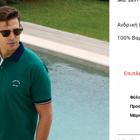
Ανδρική
100% Βα
Επιπλ
Φύλ
Προ
Μάρ