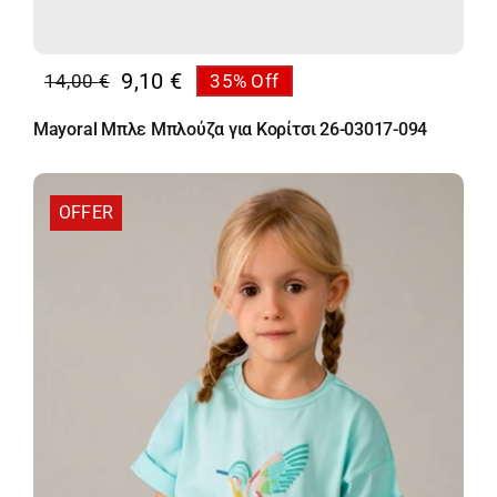
9,10
€
14,00
€
35% Off
Original
Η
price
τρέχουσα
Mayoral Μπλε Μπλούζα για Κορίτσι 26-03017-094
was:
τιμή
14,00 €.
είναι:
9,10 €.
OFFER