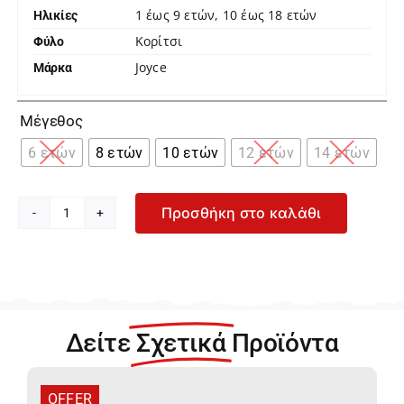
1 έως 9 ετών, 10 έως 18 ετών
Ηλικίες
Κορίτσι
Φύλο
Joyce
Μάρκα

Μέγεθος
6 ετών
8 ετών
10 ετών
12 ετών
14 ετών
Προσθήκη στο καλάθι
Joyce
Γκρι
Σορτς
για
Κορίτσι
8228-
Δείτε
Σχετικά
Προϊόντα
Grey
ποσότητα
OFFER