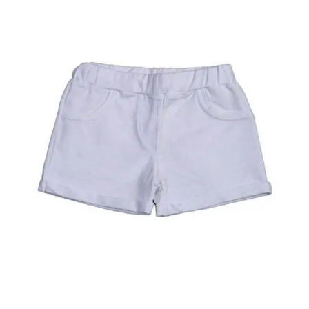
Κορίτσι
Εσώρουχα
Είδη Παρέλασης
Σχετικά με εμάς
Καλάθι
ENGLISH
English