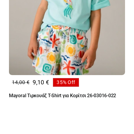
9,10
€
14,00
€
35% Off
Original
Η
price
τρέχουσα
Mayoral Τιρκουάζ T-Shirt για Κορίτσι 26-03016-022
was:
τιμή
14,00 €.
είναι:
9,10 €.