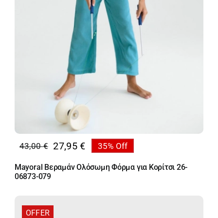
27,95
€
43,00
€
35% Off
Original
Η
price
τρέχουσα
Mayoral Βεραμάν Ολόσωμη Φόρμα για Κορίτσι 26-
was:
τιμή
06873-079
43,00 €.
είναι:
27,95 €.
OFFER