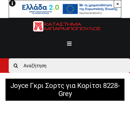
Μετάβαση
×
στο
περιεχόμενο
Toggle
Navigation
Αρχική
Αναζήτηση
για:
Ανδρικά
Joyce Γκρι Σορτς για Κορίτσι 8228-
Grey
Γυναικεία
Αγόρι