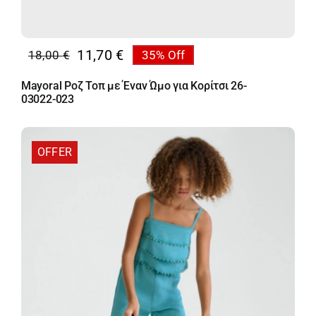
11,70
€
18,00
€
35% Off
Original
Η
price
τρέχουσα
Mayoral Ροζ Τοπ με Έναν Ώμο για Κορίτσι 26-
was:
τιμή
03022-023
18,00 €.
είναι:
11,70 €.
OFFER