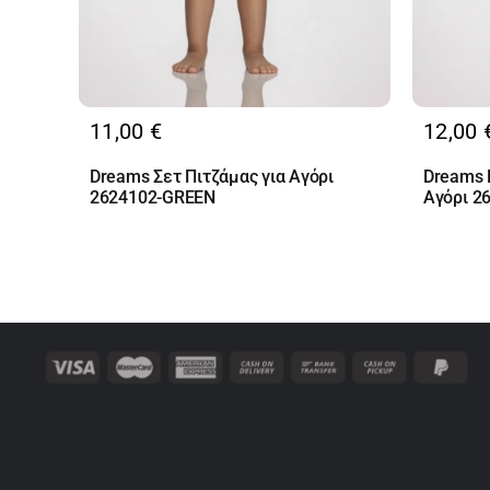
11,00
€
12,00
Dreams Σετ Πιτζάμας για Αγόρι
Dreams D
2624102-GREEN
Αγόρι 2