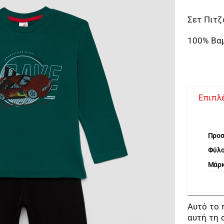
Σετ Πιτζ
100% Βα
Επιπλ
Προ
Φύλ
Μάρ
Αυτό το 
αυτή τη 