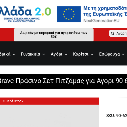
Αναζήτ
Δωρεάν μεταφορικά για αγορές άνω των
50€
για:
δρικά
Γυναικεία
Αγόρι
Κορίτσι
Εσώρουχα
Brave Πράσινο Σετ Πιτζάμας για Αγόρι 90-
Out of stock
SKU:
90-6