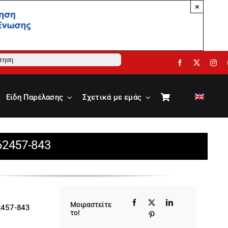
×
ηση
Είδη Παρέλασης
Σχετικά με εμάς
62457-843
Μοιραστείτε
2457-843
το!