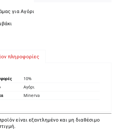
άμας για Αγόρι
μβάκι
έον πληροφορίες
10%
σφορές
Αγόρι
ο
Minerva
κα
προϊόν είναι εξαντλημένο και μη διαθέσιμο
στιγμή.