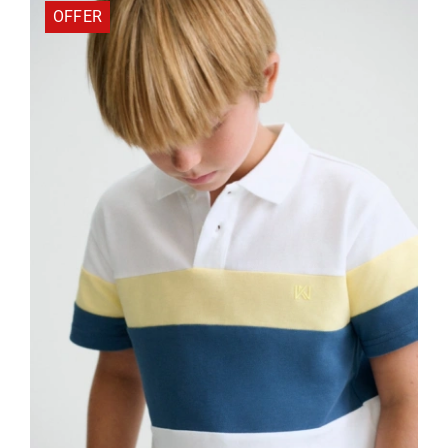
OFFER
91629-
Blue
ποσότητα