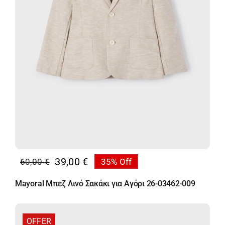
39,00
€
60,00
€
35% Off
Original
Η
price
τρέχουσα
Mayoral Μπεζ Λινό Σακάκι για Αγόρι 26-03462-009
was:
τιμή
60,00 €.
είναι:
39,00 €.
OFFER