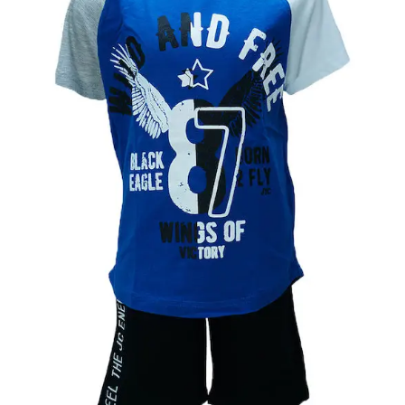
Κορίτσι
Εσώρουχα
Είδη Παρέλασης
Σχετικά με εμάς
Καλάθι
ENGLISH
English