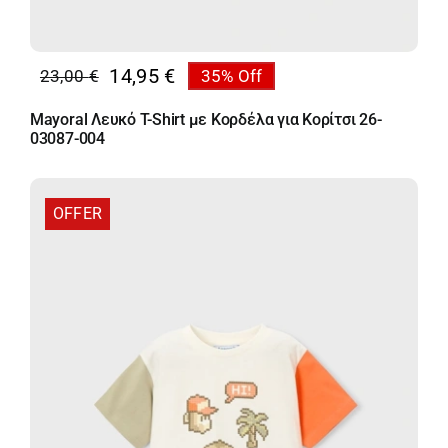
14,95
€
23,00
€
35% Off
Original
Η
price
τρέχουσα
Mayoral Λευκό T-Shirt με Κορδέλα για Κορίτσι 26-
was:
τιμή
03087-004
23,00 €.
είναι:
14,95 €.
OFFER