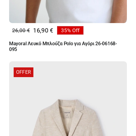
16,90
€
26,00
€
35% Off
Original
Η
price
τρέχουσα
Mayoral Λευκό Μπλούζα Polo για Αγόρι 26-06168-
was:
τιμή
095
26,00 €.
είναι:
16,90 €.
OFFER