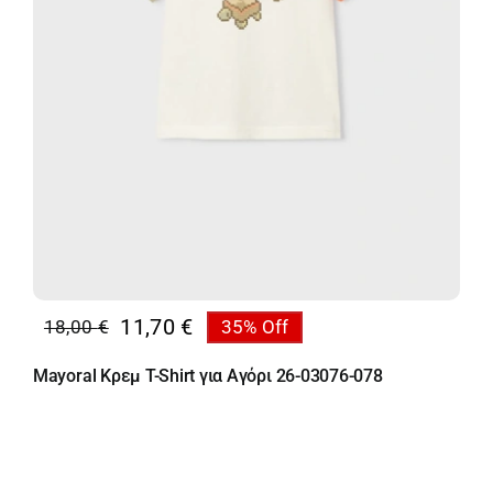
11,70
€
18,00
€
35% Off
Original
Η
price
τρέχουσα
Mayoral Κρεμ T-Shirt για Αγόρι 26-03076-078
was:
τιμή
18,00 €.
είναι:
11,70 €.