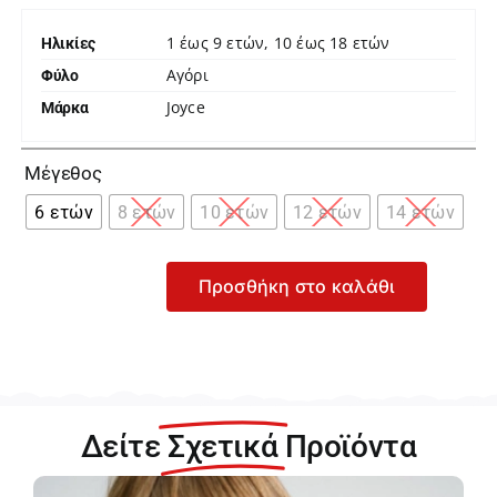
1 έως 9 ετών, 10 έως 18 ετών
Ηλικίες
Αγόρι
Φύλο
Joyce
Μάρκα

Μέγεθος
6 ετών
8 ετών
10 ετών
12 ετών
14 ετών
Προσθήκη στο καλάθι
Joyce
Μπλε
Σετ
T-
Shirt
με
Δείτε
Σχετικά
Προϊόντα
Σορτς
για
Αγόρι