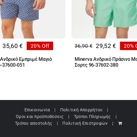
35,60
€
29,52
€
20% Off
36,90
€
20% 
al
Original
Η
υσα
price
τρέχουσα
 Ανδρικό Εμπριμέ Μαγιό
Minerva Ανδρικό Πράσινο Μ
was:
τιμή
6-37600-051
Σορτς 96-37602-380
€.
36,90 €.
είναι:
€.
29,52 €.
Επικοινωνία
Πολιτική Απορρήτου
Όροι και προϋποθέσεις
Τρόποι Πληρωμής
Τρόποι αποστολής
Πολιτική Επιστροφών