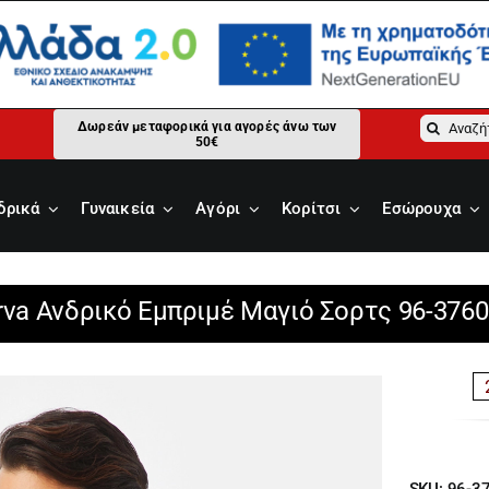
Αναζήτ
Δωρεάν μεταφορικά για αγορές άνω των
50€
για:
δρικά
Γυναικεία
Αγόρι
Κορίτσι
Εσώρουχα
rva Ανδρικό Εμπριμέ Μαγιό Σορτς 96-3760
SKU:
96-3