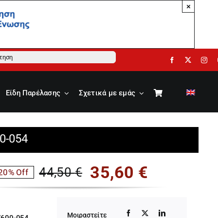
×
ηση
Είδη Παρέλασης
Σχετικά με εμάς
0-054
35,60
€
44,50
€
20% Off
Original
Η
price
τρέχουσα
Μοιραστείτε
7600-054