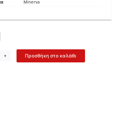
Minerva
κα

Προσθήκη στο καλάθι
nerva
δρικό
πριμέ
αγιό
ρτς
-
600-
54
οσότητα