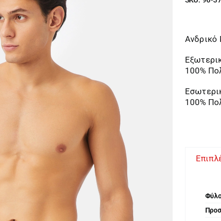
Ανδρικό
Εξωτερι
100% Πο
Εσωτερι
100% Πο
Επιπλ
Φύλ
Προ