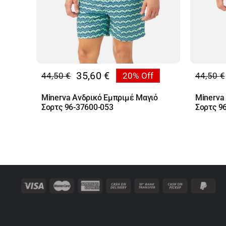
35,60
€
44,50
€
20% Off
44,50
€
Original
Η
Origin
Η
price
τρέχουσα
price
τρέχο
Minerva Ανδρικό Εμπριμέ Μαγιό
Minerva
was:
τιμή
was:
τιμή
Σορτς 96-37600-053
Σορτς 9
44,50 €.
είναι:
44,50 
είναι:
35,60 €.
35,60 