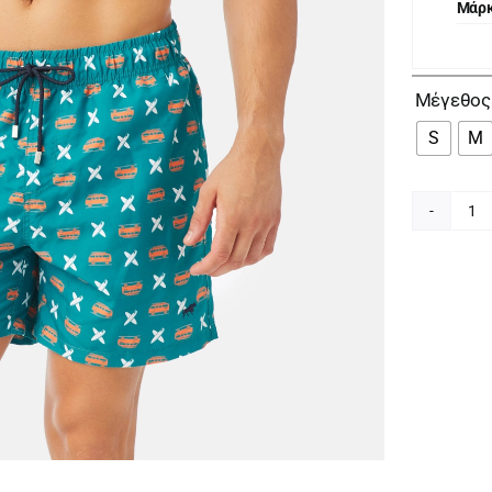
Μάρ
Μέγεθος
S
M
Mi
Αν
Εμ
Μ
Σο
96
37
0
π