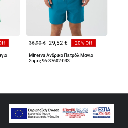
29,52
€
Off
36,90
€
20% Off
Original
Η
price
τρέχουσα
αγιό
Minerva Ανδρικό Πετρόλ Μαγιό
was:
τιμή
Σορτς 96-37602-033
36,90 €.
είναι:
29,52 €.