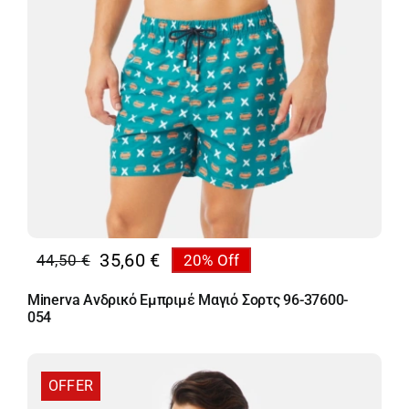
35,60
€
44,50
€
20% Off
Original
Η
price
τρέχουσα
Minerva Ανδρικό Εμπριμέ Μαγιό Σορτς 96-37600-
was:
τιμή
054
44,50 €.
είναι:
35,60 €.
OFFER