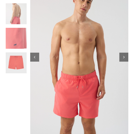
Κορίτσι
Εσώρουχα
Είδη Παρέλασης
Σχετικά με εμάς
Καλάθι
ENGLISH
English