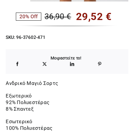
29,52
€
36,90
€
20% Off
Original
Η
price
τρέχουσα
SKU:
96-37602-471
was:
τιμή
36,90 €.
είναι:
Μοιραστείτε το!
29,52 €.
Ανδρικό Μαγιό Σορτς
Εξωτερικό
92% Πολυεστέρας
8% Σπαντεξ
Εσωτερικό
100% Πολυεστέρας