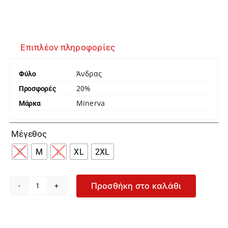
Επιπλέον πληροφορίες
Άνδρας
Φύλο
20%
Προσφορές
Minerva
Μάρκα

Μέγεθος
S
M
L
XL
2XL
Προσθήκη στο καλάθι
Minerva
Ανδρικό
Κοραλί
Μαγιό