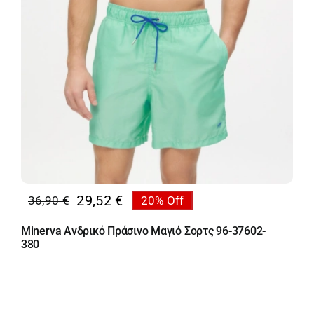
29,52
€
36,90
€
20% Off
Original
Η
price
τρέχουσα
Minerva Ανδρικό Πράσινο Μαγιό Σορτς 96-37602-
was:
τιμή
380
36,90 €.
είναι:
29,52 €.