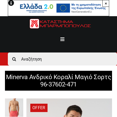
Μετάβαση
×
στο
περιεχόμενο
Toggle
Navigation
Αρχική
Αναζήτηση
για:
Ανδρικά
Minerva Ανδρικό Κοραλί Μαγιό Σορτς
96-37602-471
Γυναικεία
Αγόρι
OFFER