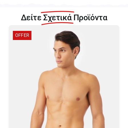
Σορτς
96-
Δείτε
Σχετικά
Προϊόντα
37602-
471
ποσότητα
OFFER