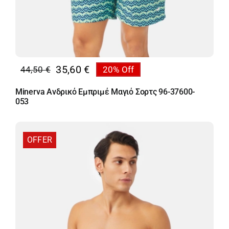
35,60
€
44,50
€
20% Off
Original
Η
price
τρέχουσα
Minerva Ανδρικό Εμπριμέ Μαγιό Σορτς 96-37600-
was:
τιμή
053
44,50 €.
είναι:
35,60 €.
OFFER