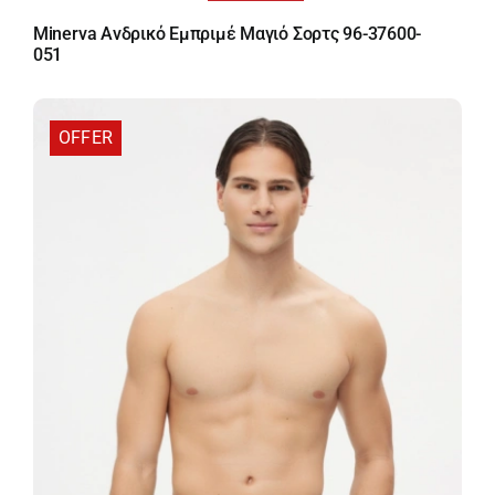
price
τρέχουσα
Minerva Ανδρικό Εμπριμέ Μαγιό Σορτς 96-37600-
was:
τιμή
051
44,50 €.
είναι:
35,60 €.
OFFER