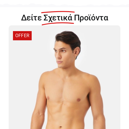
Σορτς
96-
Δείτε
Σχετικά
Προϊόντα
37602-
380
ποσότητα
OFFER