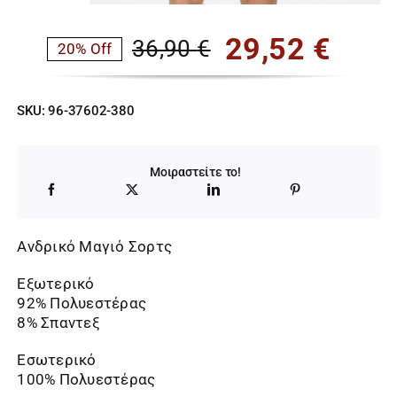
29,52
€
36,90
€
20% Off
Original
Η
price
τρέχουσα
SKU:
96-37602-380
was:
τιμή
36,90 €.
είναι:
Μοιραστείτε το!
29,52 €.
Ανδρικό Μαγιό Σορτς
Εξωτερικό
92% Πολυεστέρας
8% Σπαντεξ
Εσωτερικό
100% Πολυεστέρας