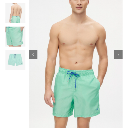
Κορίτσι
Εσώρουχα
Είδη Παρέλασης
Σχετικά με εμάς
Καλάθι
ENGLISH
English