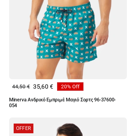
35,60
€
44,50
€
20% Off
Original
Η
price
τρέχουσα
Minerva Ανδρικό Εμπριμέ Μαγιό Σορτς 96-37600-
was:
τιμή
054
44,50 €.
είναι:
35,60 €.
OFFER