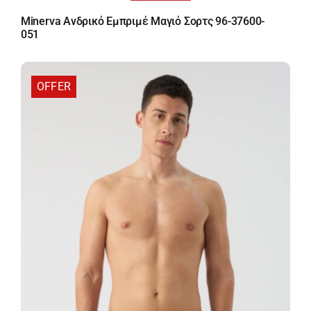
price
τρέχουσα
Minerva Ανδρικό Εμπριμέ Μαγιό Σορτς 96-37600-
was:
τιμή
051
44,50 €.
είναι:
35,60 €.
OFFER