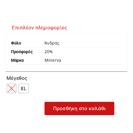
Επιπλέον πληροφορίες
Άνδρας
Φύλο
20%
Προσφορές
Minerva
Μάρκα

Μέγεθος
S
XL
Προσθήκη στο καλάθι
Minerva
Ανδρικό
Πράσινο
Μαγιό