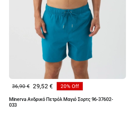
29,52
€
36,90
€
20% Off
Original
Η
price
τρέχουσα
Minerva Ανδρικό Πετρόλ Μαγιό Σορτς 96-37602-
was:
τιμή
033
36,90 €.
είναι:
29,52 €.