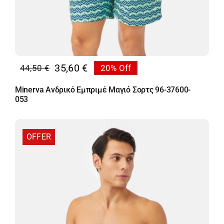
35,60
€
44,50
€
20% Off
Original
Η
price
τρέχουσα
Minerva Ανδρικό Εμπριμέ Μαγιό Σορτς 96-37600-
was:
τιμή
053
44,50 €.
είναι:
35,60 €.
OFFER