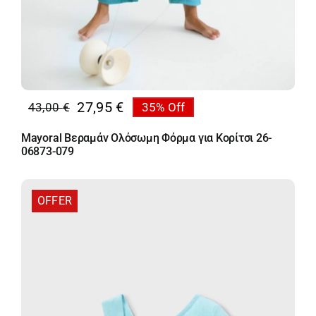
27,95
€
43,00
€
35% Off
Original
Η
price
τρέχουσα
Mayoral Βεραμάν Ολόσωμη Φόρμα για Κορίτσι 26-
was:
τιμή
06873-079
43,00 €.
είναι:
27,95 €.
OFFER