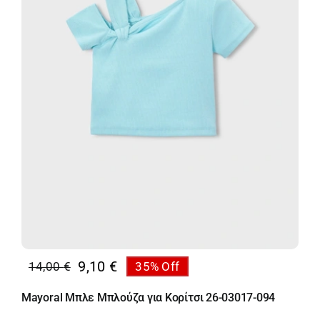
9,10
€
14,00
€
35% Off
Original
Η
price
τρέχουσα
Mayoral Μπλε Μπλούζα για Κορίτσι 26-03017-094
was:
τιμή