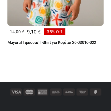
9,10
€
14,00
€
35% Off
Original
Η
price
τρέχουσα
Mayoral Τιρκουάζ T-Shirt για Κορίτσι 26-03016-022
was:
τιμή
14,00 €.
είναι:
9,10 €.