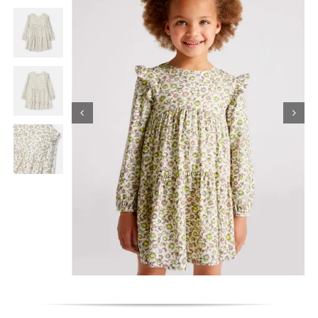
Κορίτσι
Εσώρουχα
Είδη Παρέλασης
Σχετικά με εμάς
Καλάθι
ENGLISH
English