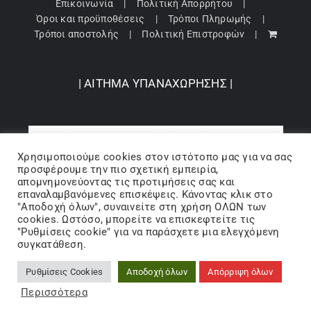
Επικοινωνία
Πολιτική Απορρήτου
Όροι και προϋποθέσεις
Τρόποι Πληρωμής
Τρόποι αποστολής
Πολιτική Επιστροφών
| ΑΙΤΗΜΑ ΥΠΑΝΑΧΩΡΗΣΗΣ |
Χρησιμοποιούμε cookies στον ιστότοπo μας για να σας
προσφέρουμε την πιο σχετική εμπειρία,
απομνημονεύοντας τις προτιμήσεις σας και
επαναλαμβανόμενες επισκέψεις. Κάνοντας κλικ στο
"Αποδοχή όλων", συναινείτε στη χρήση ΟΛΩΝ των
cookies. Ωστόσο, μπορείτε να επισκεφτείτε τις
"Ρυθμίσεις cookie" για να παράσχετε μια ελεγχόμενη
Copyright 2024 © Barbopoulos store - All Rights Reserved |
συγκατάθεση.
Powered by Lumiverse
Ρυθμίσεις Cookies
Αποδοχή όλων
Απόρριψη όλων
Facebook
X
Instagram
Pinterest
Περισσότερα