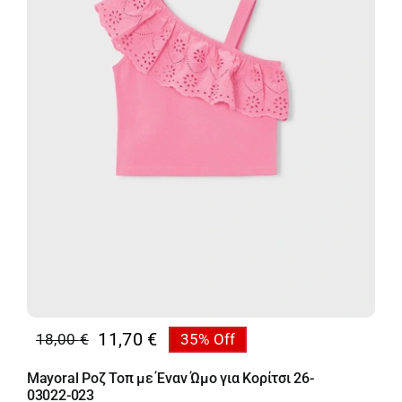
11,70
€
18,00
€
35% Off
Original
Η
price
τρέχουσα
Mayoral Ροζ Τοπ με Έναν Ώμο για Κορίτσι 26-
was:
τιμή
03022-023