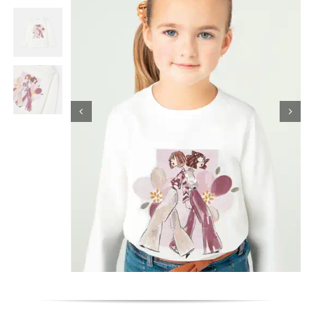
Κορίτσι
Εσώρουχα
Είδη Παρέλασης
Σχετικά με εμάς
Καλάθι
ENGLISH
English