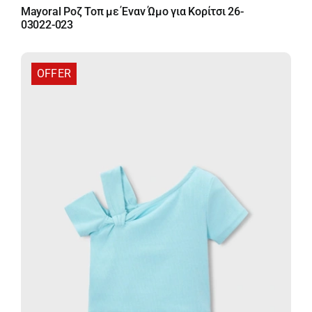
price
τρέχουσα
Mayoral Ροζ Τοπ με Έναν Ώμο για Κορίτσι 26-
was:
τιμή
03022-023
18,00 €.
είναι:
11,70 €.
OFFER