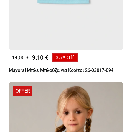
9,10
€
14,00
€
35% Off
Original
Η
price
τρέχουσα
Mayoral Μπλε Μπλούζα για Κορίτσι 26-03017-094
was:
τιμή
14,00 €.
είναι:
9,10 €.
OFFER