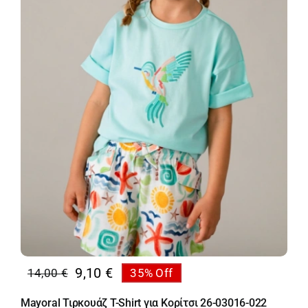
9,10
€
14,00
€
35% Off
Original
Η
price
τρέχουσα
Mayoral Τιρκουάζ T-Shirt για Κορίτσι 26-03016-022