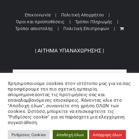
Επικοινωνία
Πολιτική Απορρήτου
Όροι και προϋποθέσεις
Τρόποι Πληρωμής
Τρόποι αποστολής
Πολιτική Επιστροφών
| ΑΙΤΗΜΑ ΥΠΑΝΑΧΩΡΗΣΗΣ |
Χρησιμοποιούμε cookies στον ιστότοπo μας για να σας
προσφέρουμε την πιο σχετική εμπειρία,
απομνημονεύοντας τις προτιμήσεις σας και
επαναλαμβανόμενες επισκέψεις. Κάνοντας κλικ στο
"Αποδοχή όλων", συναινείτε στη χρήση ΟΛΩΝ των
cookies. Ωστόσο, μπορείτε να επισκεφτείτε τις
"Ρυθμίσεις cookie" για να παράσχετε μια ελεγχόμενη
Copyright 2024 © Barbopoulos store - All Rights Reserved |
συγκατάθεση.
Powered by Lumiverse
Ρυθμίσεις Cookies
Αποδοχή όλων
Απόρριψη όλων