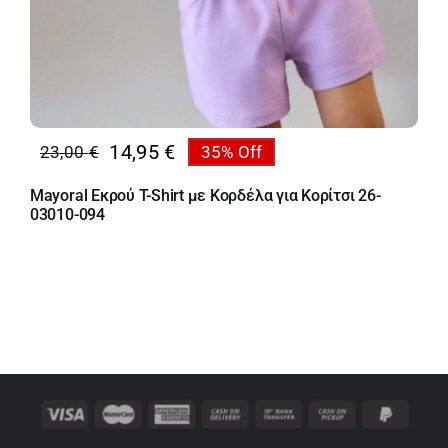
14,95
€
23,00
€
35% Off
Original
Η
price
τρέχουσα
Mayoral Εκρού T-Shirt με Κορδέλα για Κορίτσι 26-
was:
τιμή
03010-094
23,00 €.
είναι:
14,95 €.