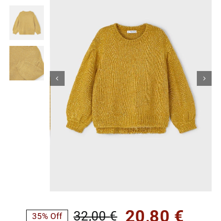
Κορίτσι
Εσώρουχα
Είδη Παρέλασης
Σχετικά με εμάς
Καλάθι
ENGLISH
English
20,80
€
32,00
€
35% Off