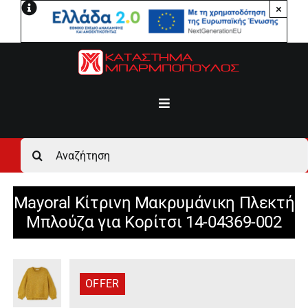
Μετάβαση
×
στο
περιεχόμενο
Toggle
Navigation
Αρχική
Αναζήτηση
για:
Ανδρικά
Mayoral Κίτρινη Μακρυμάνικη Πλεκτή
Μπλούζα για Κορίτσι 14-04369-002
Γυναικεία
Αγόρι
OFFER