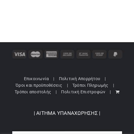
23,00 €.
είναι:
14,95 €.
Επικοινωνία
Πολιτική Απορρήτου
Όροι και προϋποθέσεις
Τρόποι Πληρωμής
Τρόποι αποστολής
Πολιτική Επιστροφών
| ΑΙΤΗΜΑ ΥΠΑΝΑΧΩΡΗΣΗΣ |