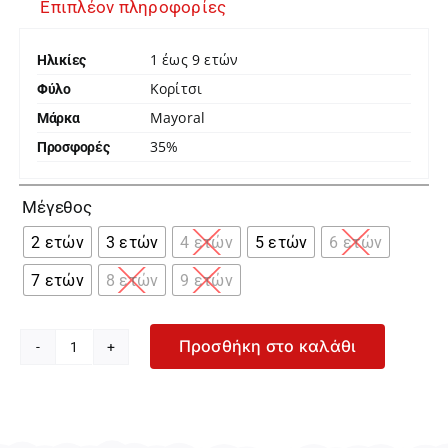
Επιπλέον πληροφορίες
1 έως 9 ετών
Ηλικίες
Κορίτσι
Φύλο
Mayoral
Μάρκα
35%
Προσφορές

Μέγεθος
2 ετών
3 ετών
4 ετών
5 ετών
6 ετών
7 ετών
8 ετών
9 ετών
Προσθήκη στο καλάθι
Mayoral
Κίτρινη
Μακρυμάνικη
Πλεκτή
Μπλούζα