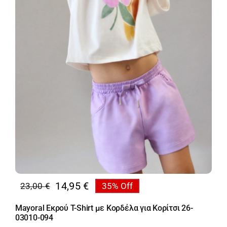
14,95
€
23,00
€
35% Off
Original
Η
price
τρέχουσα
Mayoral Εκρού T-Shirt με Κορδέλα για Κορίτσι 26-
was:
τιμή
03010-094