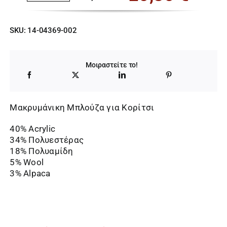
Original
Η
price
τρέχουσα
SKU:
14-04369-002
was:
τιμή
32,00 €.
είναι:
Μοιραστείτε το!
20,80 €.
Μακρυμάνικη Μπλούζα για Κορίτσι
40% Acrylic
34% Πολυεστέρας
18% Πολυαμίδη
5% Wool
3% Alpaca