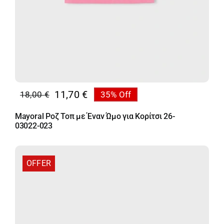
11,70
€
18,00
€
35% Off
Original
Η
price
τρέχουσα
Mayoral Ροζ Τοπ με Έναν Ώμο για Κορίτσι 26-
was:
τιμή
03022-023
18,00 €.
είναι:
11,70 €.
OFFER