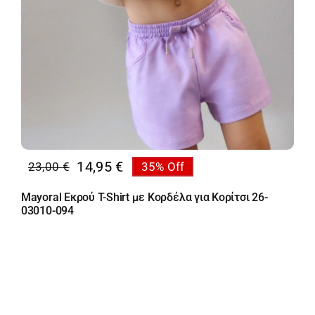
14,95
€
23,00
€
35% Off
Original
Η
price
τρέχουσα
Mayoral Εκρού T-Shirt με Κορδέλα για Κορίτσι 26-
was:
τιμή
03010-094
23,00 €.
είναι:
14,95 €.