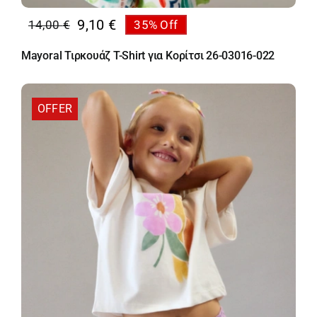
9,10
€
14,00
€
35% Off
Original
Η
price
τρέχουσα
Mayoral Τιρκουάζ T-Shirt για Κορίτσι 26-03016-022
was:
τιμή
14,00 €.
είναι:
9,10 €.
OFFER