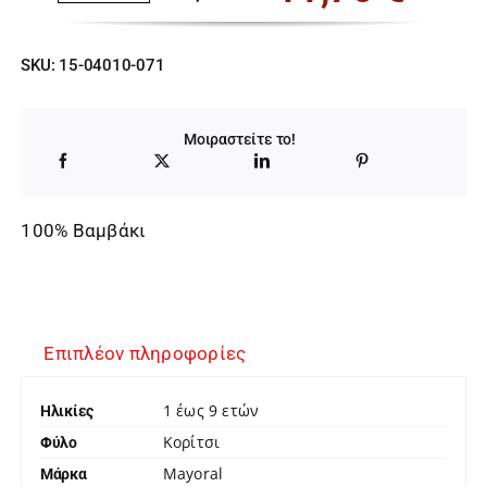
Original
Η
price
τρέχουσα
SKU:
15-04010-071
was:
τιμή
18,00 €.
είναι:
Μοιραστείτε το!
11,70 €.
100% Βαμβάκι
Επιπλέον πληροφορίες
1 έως 9 ετών
Ηλικίες
Κορίτσι
Φύλο
Mayoral
Μάρκα