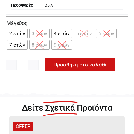
35%
Προσφορές

Μέγεθος
2 ετών
3 ετών
4 ετών
5 ετών
6 ετών
7 ετών
8 ετών
9 ετών
Προσθήκη στο καλάθι
Mayoral
Μπεζ
Μακρυμάνικη
Μπλούζα
για
Κορίτσι
Δείτε
Σχετικά
Προϊόντα
15-
04010-
071
OFFER
ποσότητα