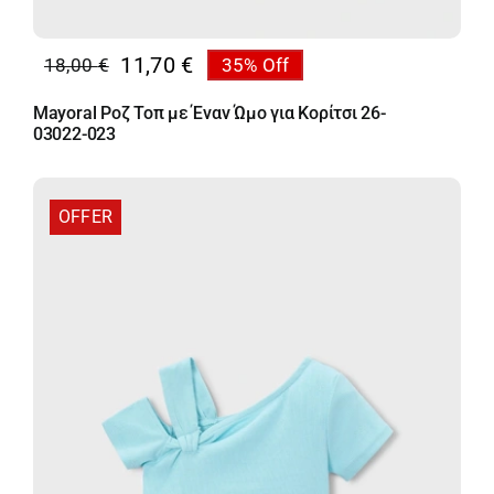
11,70
€
18,00
€
35% Off
Original
Η
price
τρέχουσα
Mayoral Ροζ Τοπ με Έναν Ώμο για Κορίτσι 26-
was:
τιμή
03022-023
18,00 €.
είναι:
11,70 €.
OFFER