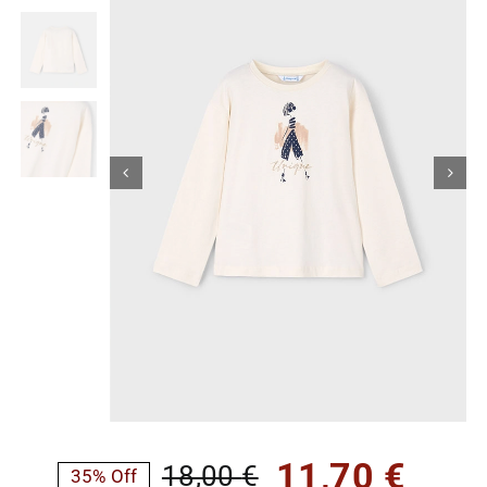
Κορίτσι
Εσώρουχα
Είδη Παρέλασης
Σχετικά με εμάς
Καλάθι
ENGLISH
English
11,70
€
18,00
€
35% Off