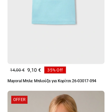
9,10
€
14,00
€
35% Off
Original
Η
price
τρέχουσα
Mayoral Μπλε Μπλούζα για Κορίτσι 26-03017-094
was:
τιμή
14,00 €.
είναι:
9,10 €.
OFFER