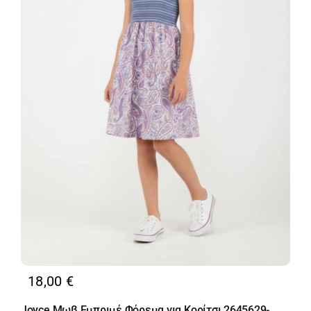
18,00
€
Joyce Μωβ Εμπριμέ Φόρεμα για Κορίτσι 2645629-