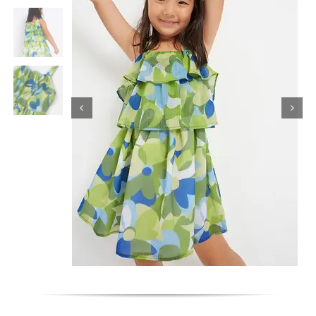
Κορίτσι
Εσώρουχα
Είδη Παρέλασης
Σχετικά με εμάς
Καλάθι
ENGLISH
English