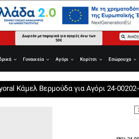
Αναζήτ
Δωρεάν μεταφορικά για αγορές άνω των
50€
για:
δρικά
Γυναικεία
Αγόρι
Κορίτσι
Εσώρουχα
oral Κάμελ Βερμούδα για Αγόρι 24-00202
SKU:
24-0