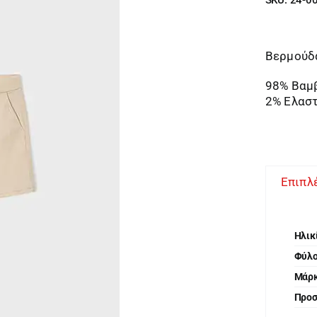
Βερμούδα
98% Βαμ
2% Ελασ
Επιπλ
Ηλικ
Φύλ
Μάρ
Προ