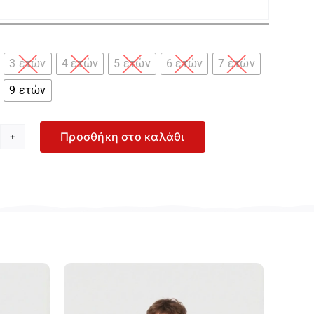

3 ετών
4 ετών
5 ετών
6 ετών
7 ετών
9 ετών
Προσθήκη στο καλάθι
yoral
άμελ
ερμούδα
α
όρι
-
202-
59
οσότητα