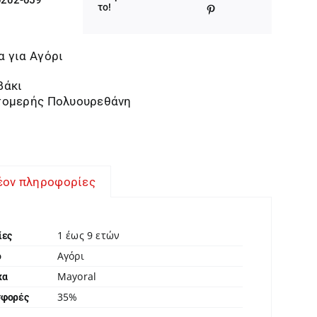
was:
τιμή
το!
20,00 €.
είναι:
13,00 €.
 για Αγόρι
βάκι
τομερής Πολυουρεθάνη
έον πληροφορίες
1 έως 9 ετών
ίες
Αγόρι
ο
Mayoral
κα
35%
σφορές