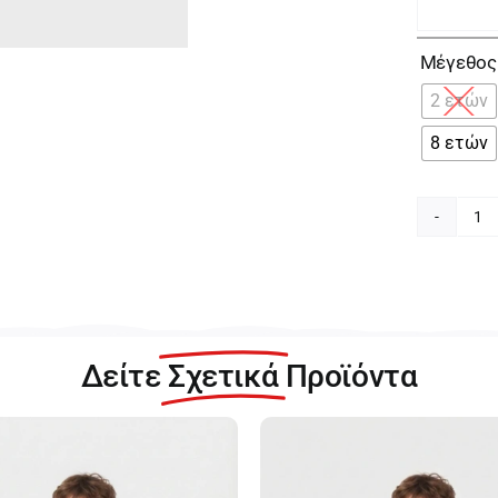
Μέγεθος
2 ετών
8 ετών
Ma
Κ
Β
γι
Αγ
24
Δείτε
Σχετικά
Προϊόντα
00
0
π