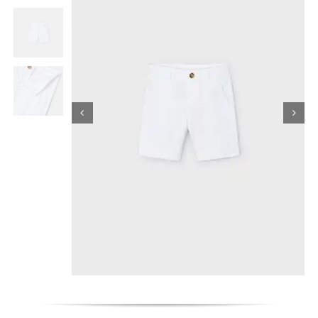
Κορίτσι
Εσώρουχα
Είδη Παρέλασης
Σχετικά με εμάς
Καλάθι
ENGLISH
English