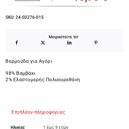
Original
Η
price
τρέχουσα
SKU:
24-03276-015
was:
τιμή
26,00 €.
είναι:
Μοιραστείτε το!
16,90 €.
Βερμούδα για Αγόρι
98% Βαμβάκι
2% Ελαστομερής Πολυουρεθάνη
Επιπλέον πληροφορίες
1 έως 9 ετών
Ηλικίες