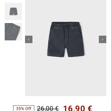
Κορίτσι
Εσώρουχα
Είδη Παρέλασης
Σχετικά με εμάς
Καλάθι
ENGLISH
English
16,90
€
26,00
€
35% Off