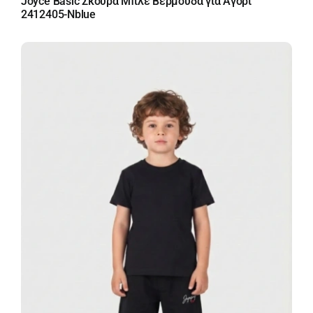
Joyce Basic Σκούρα Μπλε Βερμούδα για Αγόρι
2412405-Nblue