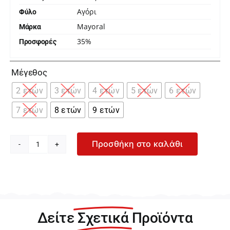
Αγόρι
Φύλο
Mayoral
Μάρκα
35%
Προσφορές

Μέγεθος
2 ετών
3 ετών
4 ετών
5 ετών
6 ετών
7 ετών
8 ετών
9 ετών
Προσθήκη στο καλάθι
Mayoral
Ανθρακί
Βερμούδα
για
Αγόρι
24-
Δείτε
Σχετικά
Προϊόντα
03276-
015