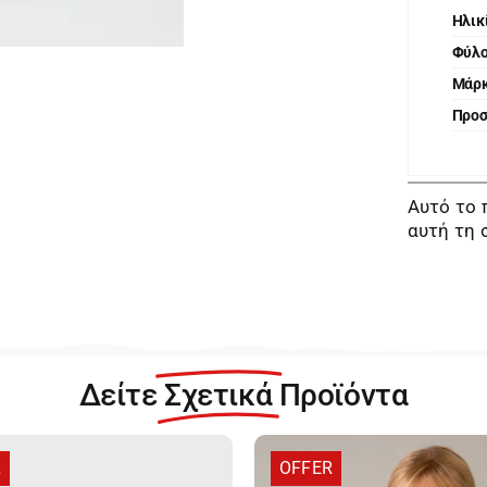
Ηλικ
Φύλ
Μάρ
Προ
Αυτό το 
αυτή τη 
Δείτε
Σχετικά
Προϊόντα
R
OFFER