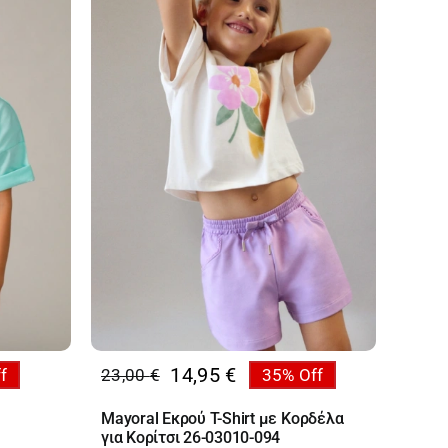
14,95
€
f
23,00
€
35% Off
Original
Η
price
τρέχουσα
Mayoral Εκρού T-Shirt με Κορδέλα
was:
τιμή
για Κορίτσι 26-03010-094