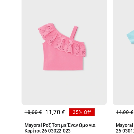
11,70
€
18,00
€
35% Off
14,00
€
Original
Η
Origin
Η
price
τρέχουσα
price
τρέχο
Mayoral Ροζ Τοπ με Έναν Ώμο για
Mayoral
was:
τιμή
was:
τιμή
Κορίτσι 26-03022-023
26-0301