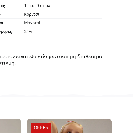
1 έως 9 ετών
ίες
Κορίτσι
ο
Mayoral
κα
35%
σφορές
προϊόν είναι εξαντλημένο και μη διαθέσιμο
στιγμή.
OFFER