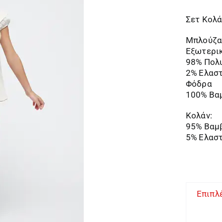
Σετ Κολά
Μπλούζα
Εξωτερι
98% Πολ
2% Ελασ
Φόδρα
100% Βα
Κολάν:
95% Βαμ
5% Ελασ
Επιπλ