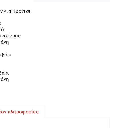
ν για Κορίτσι
:
κό
υεστέρας
τάνη
μβάκι
βάκι
τάνη
έον πληροφορίες