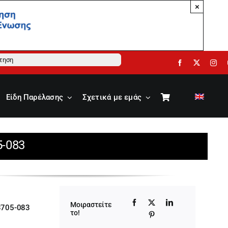
×
ηση
Είδη Παρέλασης
Σχετικά με εμάς
5-083
Μοιραστείτε
3705-083
το!