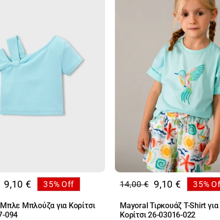
9,10
€
9,10
€
35% Off
14,00
€
35% Of
al
Original
Η
υσα
price
τρέχουσα
 Μπλε Μπλούζα για Κορίτσι
Mayoral Τιρκουάζ T-Shirt για
was:
τιμή
7-094
Κορίτσι 26-03016-022