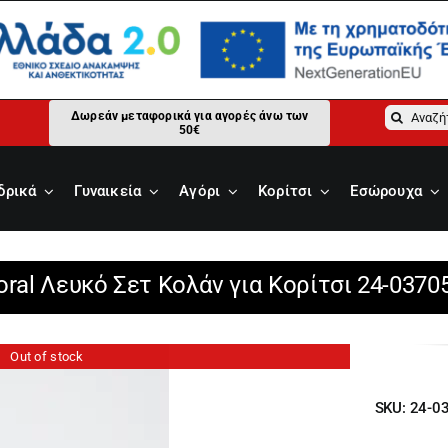
Αναζήτ
Δωρεάν μεταφορικά για αγορές άνω των
50€
για:
δρικά
Γυναικεία
Αγόρι
Κορίτσι
Εσώρουχα
ral Λευκό Σετ Κολάν για Κορίτσι 24-0370
Out of stock
SKU:
24-0