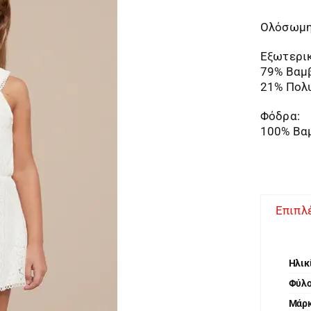
Ολόσωμη
Εξωτερικ
79% Βαμ
21% Πολ
Φόδρα:
100% Βα
Επιπλ
Ηλικ
Φύλ
Μάρ