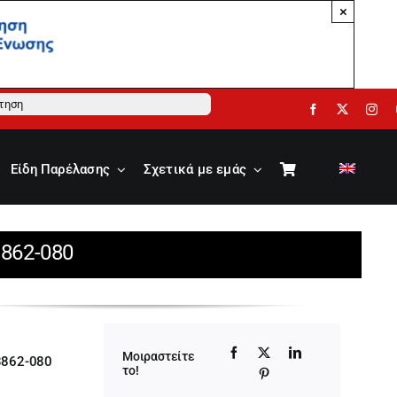
×
ηση
Είδη Παρέλασης
Σχετικά με εμάς
3862-080
Μοιραστείτε
3862-080
το!