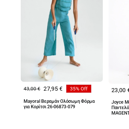
27,95
€
43,00
€
35% Off
23,00
Original
Η
price
τρέχουσα
Mayoral Βεραμάν Ολόσωμη Φόρμα
Joyce Μ
was:
τιμή
για Κορίτσι 26-06873-079
Παντελό
43,00 €.
είναι:
MAGEN
27,95 €.