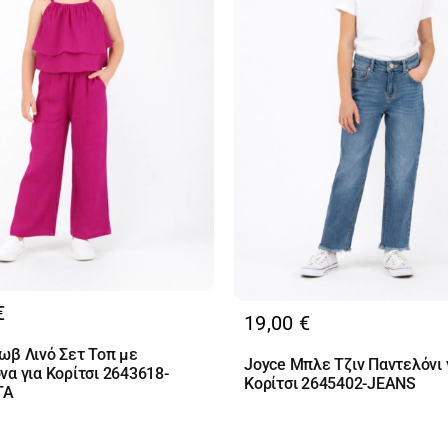
€
19,00
€
ωβ Λινό Σετ Τοπ με
Joyce Μπλε Τζιν Παντελόνι 
να για Κορίτσι 2643618-
Κορίτσι 2645402-JEANS
TA