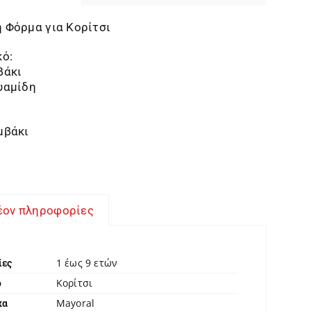
 Φόρμα για Κορίτσι
ό:
βάκι
υαμίδη
μβάκι
έον πληροφορίες
1 έως 9 ετών
ίες
Κορίτσι
ο
Mayoral
κα