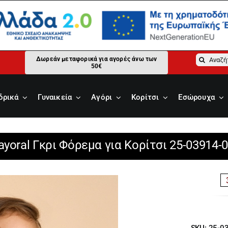
Αναζήτ
Δωρεάν μεταφορικά για αγορές άνω των
50€
για:
δρικά
Γυναικεία
Αγόρι
Κορίτσι
Εσώρουχα
yoral Γκρι Φόρεμα για Κορίτσι 25-03914-
SKU:
25-0