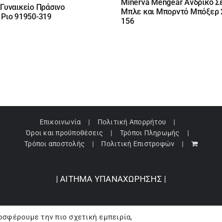
υσα
Minerva Mengear Ανδρικό Σ
 Γυναικείο Πράσινο
was:
τιμή
Μπλε και Μπορντό Μπόξερ 
 Ριο 91950-319
19,90 €.
είναι:
156
€.
16,91 €.
€.
Επικοινωνία
Πολιτική Απορρήτου
Όροι και προϋποθέσεις
Τρόποι Πληρωμής
Τρόποι αποστολής
Πολιτική Επιστροφών
| ΑΙΤΗΜΑ ΥΠΑΝΑΧΩΡΗΣΗΣ |
οσφέρουμε την πιο σχετική εμπειρία,
pyright 2024 © Barbopoulos store - All Rights Reserved |
Powered by Lumive