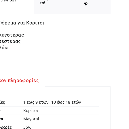
was:
τιμή
το!
52,00 €.
είναι:
33,80 €.
Φόρεμα για Κορίτσι
λυεστέρας
υεστέρας
βάκι
έον πληροφορίες
1 έως 9 ετών, 10 έως 18 ετών
ίες
Κορίτσι
ο
Mayoral
κα
35%
σφορές