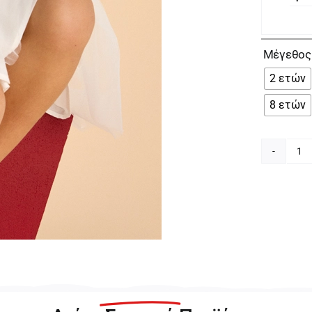
Μέγεθος
2 ετών
8 ετών
Ma
Γκ
Φ
γι
Κο
25
03
0
π