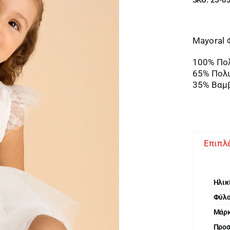
Mayoral 
100% Πο
65% Πολ
35% Βαμ
Επιπλ
Ηλικ
Φύλ
Μάρ
Προ