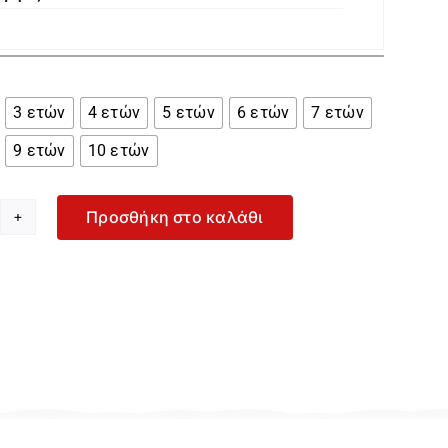

3 ετών
4 ετών
5 ετών
6 ετών
7 ετών
9 ετών
10 ετών
Προσθήκη στο καλάθι
yoral
ρι
όρεμα
α
ρίτσι
-
914-
51
οσότητα