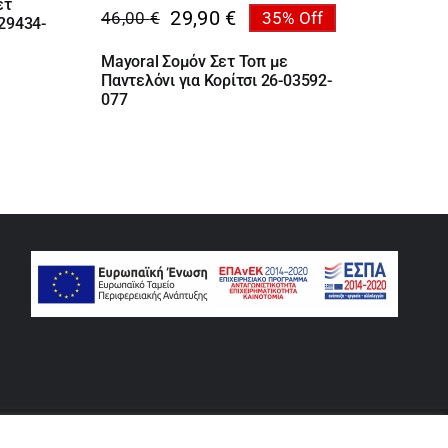
ετ
29,90
€
46,00
€
35% Off
29434-
Original
Η
price
τρέχουσα
Mayoral Σομόν Σετ Τοπ με
was:
τιμή
Παντελόνι για Κορίτσι 26-03592-
46,00 €.
είναι:
077
29,90 €.
rse