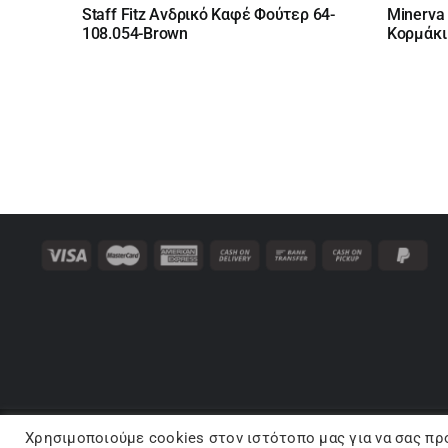
price
τρέχουσα
price
τρέχο
Staff Fitz Ανδρικό Καφέ Φούτερ 64-
Minerva
was:
τιμή
was:
τιμή
108.054-Brown
Κορμάκι
54,95 €.
είναι:
26,05 
είναι:
38,47 €.
22,14 
Χρησιμοποιούμε cookies στον ιστότοπo μας για να σας πρ
Co