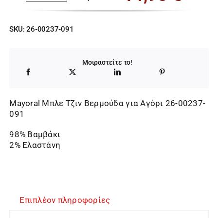
Original
Η
price
τρέχουσα
SKU:
26-00237-091
was:
τιμή
23,00 €.
είναι:
Μοιραστείτε το!
14,95 €.
Mayoral Μπλε Τζιν Βερμούδα για Αγόρι 26-00237-
091
98% Βαμβάκι
2% Ελαστάνη
Επιπλέον πληροφορίες