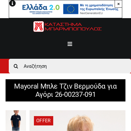
Μετάβαση
×
στο
περιεχόμενο
Toggle
Navigation
Αρχική
Αναζήτηση
για:
Ανδρικά
Mayoral Μπλε Τζιν Βερμούδα για
Αγόρι 26-00237-091
Γυναικεία
Αγόρι
OFFER