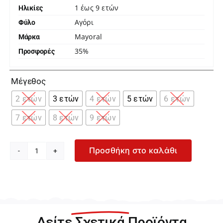
1 έως 9 ετών
Ηλικίες
Αγόρι
Φύλο
Mayoral
Μάρκα
35%
Προσφορές

Μέγεθος
2 ετών
3 ετών
4 ετών
5 ετών
6 ετών
7 ετών
8 ετών
9 ετών
Προσθήκη στο καλάθι
Mayoral
Μπλε
Τζιν
Βερμούδα
για
Αγόρι
Δείτε
Σχετικά
Προϊόντα
26-