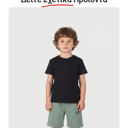
00237-
091
ποσότητα