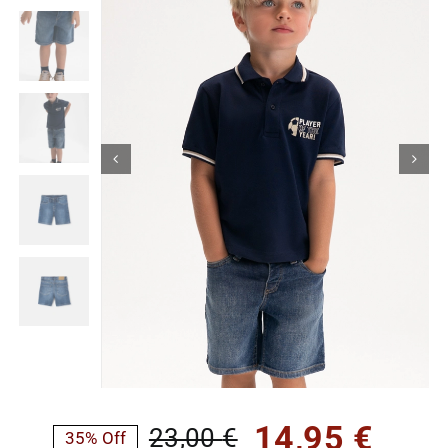
Κορίτσι
Εσώρουχα
Είδη Παρέλασης
Σχετικά με εμάς
Καλάθι
ENGLISH
English
14,95
€
23,00
€
35% Off