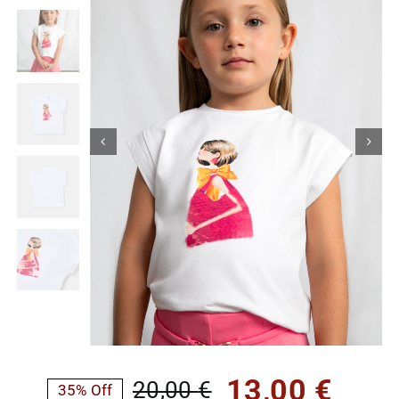
Κορίτσι
Εσώρουχα
Είδη Παρέλασης
Σχετικά με εμάς
Καλάθι
ENGLISH
English
13,00
€
20,00
€
35% Off