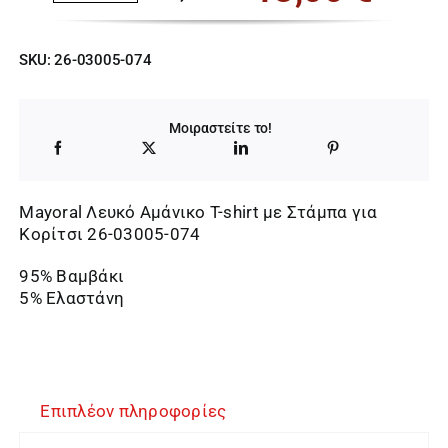
Original
Η
price
τρέχουσα
SKU:
26-03005-074
was:
τιμή
20,00 €.
είναι:
Μοιραστείτε το!
13,00 €.
Mayoral Λευκό Αμάνικο T-shirt με Στάμπα για
Κορίτσι 26-03005-074
95% Βαμβάκι
5% Ελαστάνη
Επιπλέον πληροφορίες