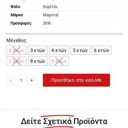
Κορίτσι
Φύλο
Mayoral
Μάρκα
35%
Προσφορές

Μέγεθος
2 ετών
3 ετών
4 ετών
5 ετών
6 ετών
7 ετών
8 ετών
9 ετών
Προσθήκη στο καλάθι
Mayoral
Κρεμ
Μπλούζα
για
Κορίτσι
26-
Δείτε
Σχετικά
Προϊόντα
03197-
034