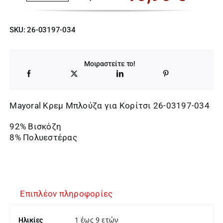
Original
Η
price
τρέχουσα
SKU:
26-03197-034
was:
τιμή
26,00 €.
είναι:
Μοιραστείτε το!
16,90 €.
Mayoral Κρεμ Μπλούζα για Κορίτσι 26-03197-034
92% Βισκόζη
8% Πολυεστέρας
Επιπλέον πληροφορίες
1 έως 9 ετών
Ηλικίες