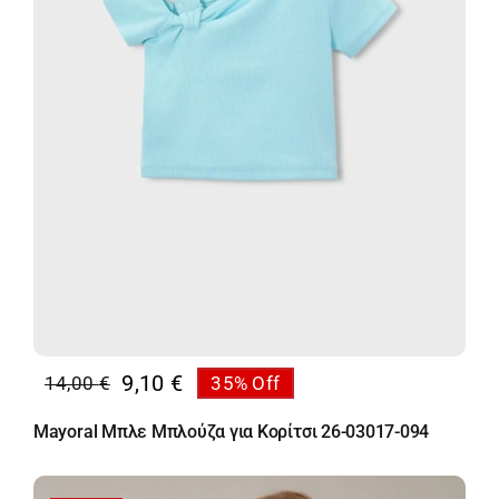
9,10
€
14,00
€
35% Off
Original
Η
price
τρέχουσα
Mayoral Μπλε Μπλούζα για Κορίτσι 26-03017-094
was:
τιμή
14,00 €.
είναι: