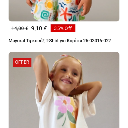
9,10
€
14,00
€
35% Off
Original
Η
price
τρέχουσα
Mayoral Τιρκουάζ T-Shirt για Κορίτσι 26-03016-022
was:
τιμή
14,00 €.
είναι:
9,10 €.
OFFER