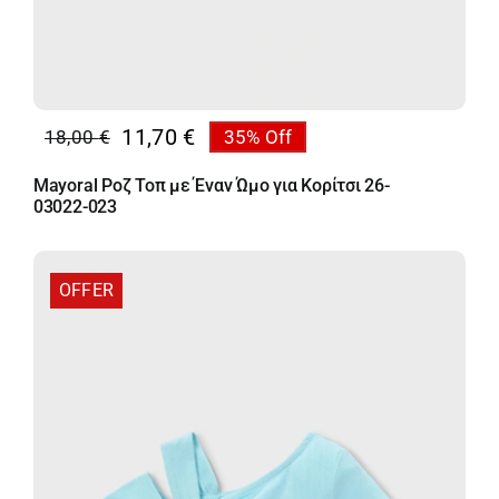
11,70
€
18,00
€
35% Off
Original
Η
price
τρέχουσα
Mayoral Ροζ Τοπ με Έναν Ώμο για Κορίτσι 26-
was:
τιμή
03022-023
18,00 €.
είναι:
11,70 €.
OFFER