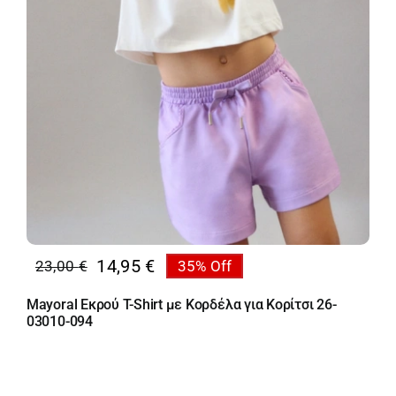
14,95
€
23,00
€
35% Off
Original
Η
price
τρέχουσα
Mayoral Εκρού T-Shirt με Κορδέλα για Κορίτσι 26-
was:
τιμή
03010-094
23,00 €.
είναι:
14,95 €.