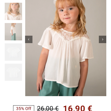
Κορίτσι
Εσώρουχα
Είδη Παρέλασης
Σχετικά με εμάς
Καλάθι
ENGLISH
English
16,90
€
26,00
€
35% Off