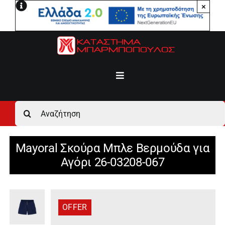
Μετάβαση
×
στο
περιεχόμενο
Toggle
Navigation
Αρχική
Αναζήτηση
για:
Ανδρικά
Mayoral Σκούρα Μπλε Βερμούδα για
Αγόρι 26-03208-067
Γυναικεία
Αγόρι
OFFER