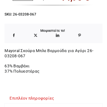
Original
Η
price
τρέχουσα
SKU:
26-03208-067
was:
τιμή
23,00 €.
είναι:
Μοιραστείτε το!
14,95 €.
Mayoral Σκούρα Μπλε Βερμούδα για Αγόρι 26-
03208-067
63% Βαμβάκι
37% Πολυεστέρας
Επιπλέον πληροφορίες