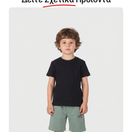
03208-
067
ποσότητα