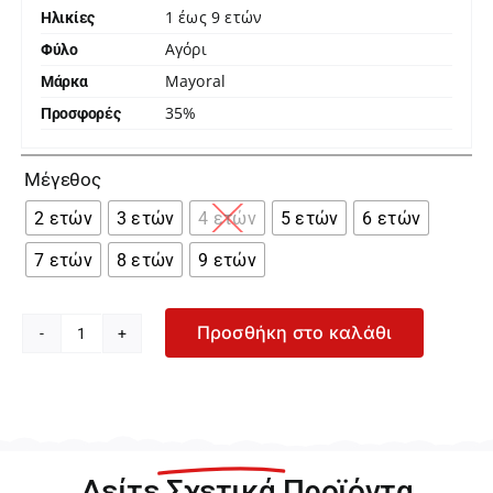
1 έως 9 ετών
Ηλικίες
Αγόρι
Φύλο
Mayoral
Μάρκα
35%
Προσφορές

Μέγεθος
2 ετών
3 ετών
4 ετών
5 ετών
6 ετών
7 ετών
8 ετών
9 ετών
Προσθήκη στο καλάθι
Mayoral
Σκούρα
Μπλε
Βερμούδα
για
Αγόρι
Δείτε
Σχετικά
Προϊόντα
26-