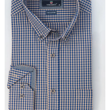
Κορίτσι
Εσώρουχα
Είδη Παρέλασης
Σχετικά με εμάς
Καλάθι
ENGLISH
English