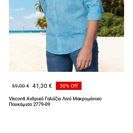
41,30
€
59,00
€
30% Off
Original
Η
price
τρέχουσα
Visconti Ανδρικό Γαλάζιο Λινό Μακρυμάνικο
was:
τιμή
Πουκάμισο 2779-09
59,00 €.
είναι:
41,30 €.