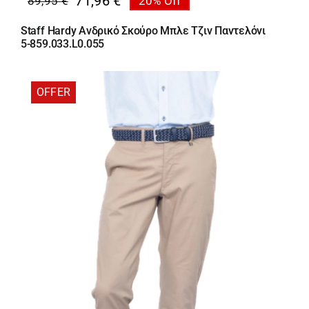
71,96
€
89,95
€
20% Off
Original
Η
price
τρέχουσα
Staff Hardy Ανδρικό Σκούρο Μπλε Τζιν Παντελόνι
was:
τιμή
5-859.033.L0.055
89,95 €.
είναι:
71,96 €.
OFFER