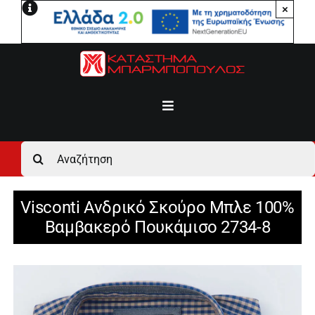
Μετάβαση
×
στο
περιεχόμενο
Toggle
Navigation
Αρχική
Αναζήτηση
για:
Ανδρικά
Visconti Ανδρικό Σκούρο Μπλε 100%
Βαμβακερό Πουκάμισο 2734-8
Γυναικεία
Αγόρι