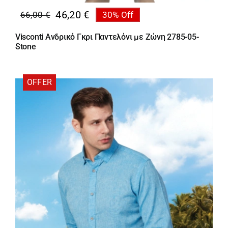
46,20
€
66,00
€
30% Off
Original
Η
price
τρέχουσα
Visconti Ανδρικό Γκρι Παντελόνι με Ζώνη 2785-05-
was:
τιμή
Stone
66,00 €.
είναι:
46,20 €.
OFFER